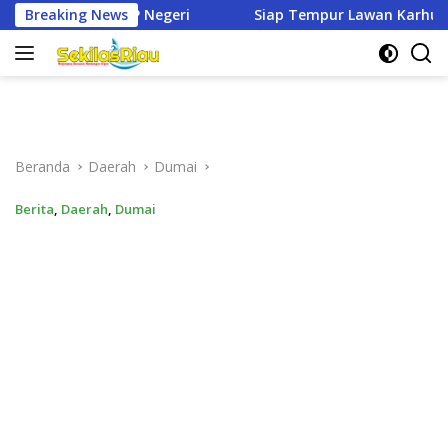
Langsung
Breaking News
Siap Tempur Lawan Karhutla, Dandim 0321/Rohil Terjunk
ke
konten
Beranda
Daerah
Dumai
Berita
,
Daerah
,
Dumai