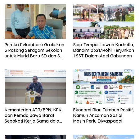
Pemko Pekanbaru Gratiskan
Siap Tempur Lawan Karhutla,
3 Pasang Seragam Sekolah
Dandim 0321/Rohil Terjunkan
untuk Murid Baru SD dan SMP
1 SST Dalam Apel Gabungan
Negeri
Kementerian ATR/BPN, KPK,
Ekonomi Riau Tumbuh Positif,
dan Pemda Jawa Barat
Namun Ancaman Sosial
Sepakati Kerja Sama dalam
Masih Perlu Diwaspadai
Upaya Pencegahan Korupsi