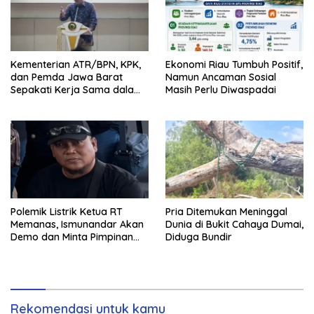
Kementerian ATR/BPN, KPK,
Ekonomi Riau Tumbuh Positif,
dan Pemda Jawa Barat
Namun Ancaman Sosial
Sepakati Kerja Sama dalam
Masih Perlu Diwaspadai
Upaya Pencegahan Korupsi
Polemik Listrik Ketua RT
Pria Ditemukan Meninggal
Memanas, Ismunandar Akan
Dunia di Bukit Cahaya Dumai,
Demo dan Minta Pimpinan
Diduga Bundir
PLN “Berambus”
Rekomendasi untuk kamu