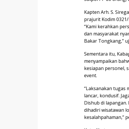
Kapten Arh. S. Sire
prajurit Kodim 0321/
“Kami kerahkan pers
dan masyarakat nyama
Bakar Tongkang,” uj
Sementara itu, Kabag
menyampaikan bahwa
kesiapan personel, 
event.
“Laksanakan tugas m
lancar, kondusif. Ja
Dishub di lapangan. 
dihadiri wisatawan l
kesalahpahaman,” p