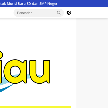
geri
Siap Tempur Lawan Karhutla, Dandim 0321/Rohil 
tutup