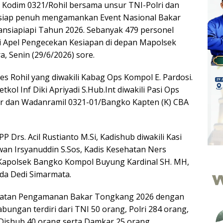
Kodim 0321/Rohil bersama unsur TNI-Polri dan
iap penuh mengamankan Event Nasional Bakar
nsiapiapi Tahun 2026. Sebanyak 479 personel
 Apel Pengecekan Kesiapan di depan Mapolsek
a, Senin (29/6/2026) sore.
es Rohil yang diwakili Kabag Ops Kompol E. Pardosi.
kol Inf Diki Apriyadi S.Hub.Int diwakili Pasi Ops
gar dan Wadanramil 0321-01/Bangko Kapten (K) CBA
P Drs. Acil Rustianto M.Si, Kadishub diwakili Kasi
wan Irsyanuddin S.Sos, Kadis Kesehatan Ners
 Kapolsek Bangko Kompol Buyung Kardinal SH. MH,
da Dedi Simarmata.
uatan Pengamanan Bakar Tongkang 2026 dengan
abungan terdiri dari TNI 50 orang, Polri 284 orang,
 Dishub 40 orang serta Damkar 25 orang.