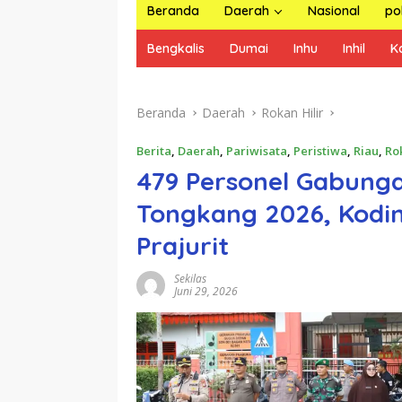
Beranda
Daerah
Nasional
pol
Bengkalis
Dumai
Inhu
Inhil
K
Beranda
Daerah
Rokan Hilir
Berita
,
Daerah
,
Pariwisata
,
Peristiwa
,
Riau
,
Ro
479 Personel Gabung
Tongkang 2026, Kodi
Prajurit
Sekilas
Juni 29, 2026