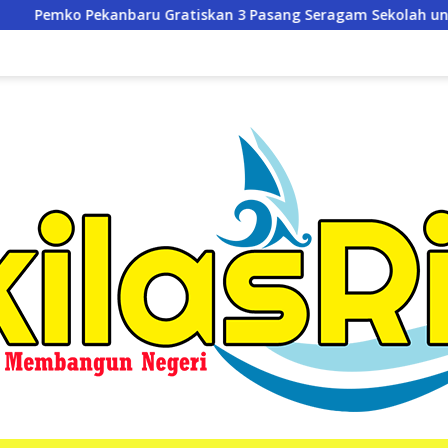
an 3 Pasang Seragam Sekolah untuk Murid Baru SD dan SMP Ne