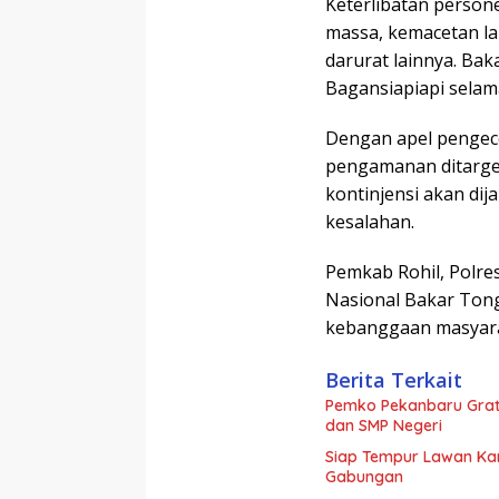
Keterlibatan person
massa, kemacetan la
darurat lainnya. Ba
Bagansiapiapi selam
Dengan apel pengece
pengamanan ditarge
kontinjensi akan dij
kesalahan.
Pemkab Rohil, Polre
Nasional Bakar Tong
kebanggaan masyarak
Berita Terkait
Pemko Pekanbaru Grat
dan SMP Negeri
Siap Tempur Lawan Kar
Gabungan