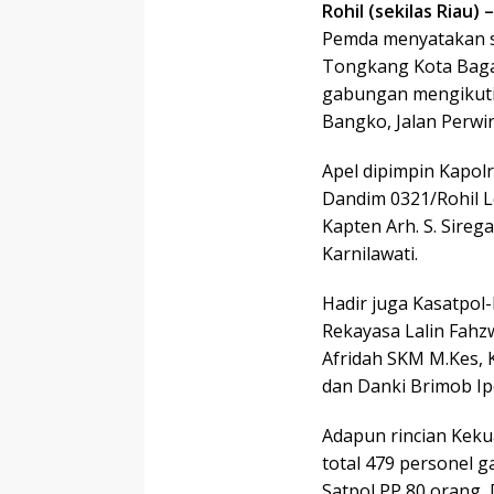
Rohil (sekilas Riau) –
Pemda menyatakan s
Tongkang Kota Baga
gabungan mengikuti
Bangko, Jalan Perwir
Apel dipimpin Kapolr
Dandim 0321/Rohil Let
Kapten Arh. S. Sire
Karnilawati.
Hadir juga Kasatpol-P
Rekayasa Lalin Fahz
Afridah SKM M.Kes,
dan Danki Brimob Ip
Adapun rincian Kek
total 479 personel g
Satpol PP 80 orang,