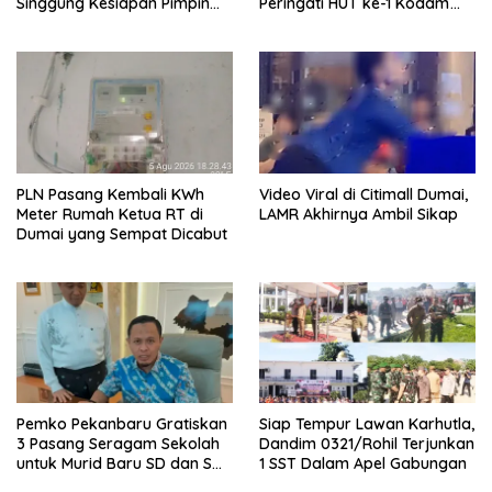
Singgung Kesiapan Pimpin
Peringati HUT ke-1 Kodam
Partai
XIX/Tuanku Tambusai
PLN Pasang Kembali KWh
Video Viral di Citimall Dumai,
Meter Rumah Ketua RT di
LAMR Akhirnya Ambil Sikap
Dumai yang Sempat Dicabut
Pemko Pekanbaru Gratiskan
Siap Tempur Lawan Karhutla,
3 Pasang Seragam Sekolah
Dandim 0321/Rohil Terjunkan
untuk Murid Baru SD dan SMP
1 SST Dalam Apel Gabungan
Negeri