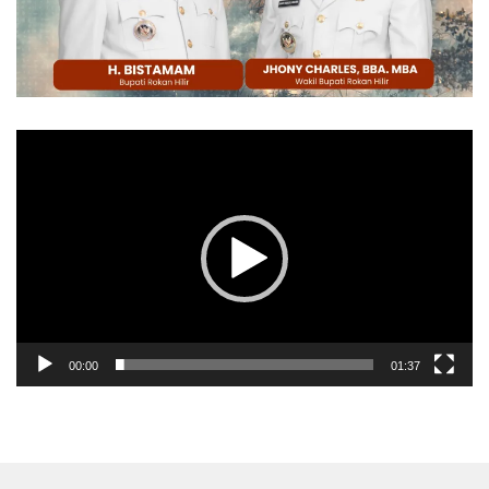
Pemutar
Video
00:00
01:37