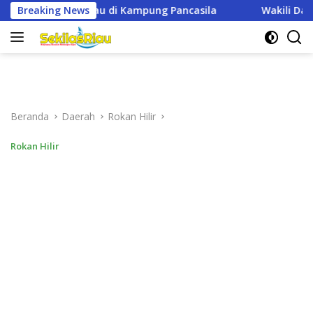
Langsung
Pancasila
Breaking News
Wakili Dandim, Dan Unit Intel Kodim 0321/Rohi
ke
konten
Beranda
Daerah
Rokan Hilir
Rokan Hilir