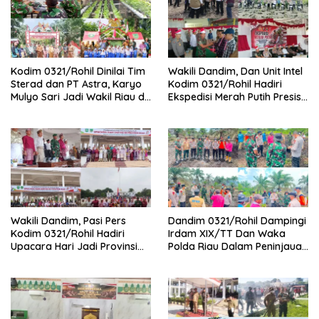
Kodim 0321/Rohil Dinilai Tim
Wakili Dandim, Dan Unit Intel
Sterad dan PT Astra, Karyo
Kodim 0321/Rohil Hadiri
Mulyo Sari Jadi Wakil Riau di
Ekspedisi Merah Putih Presisi
Kampung Pancasila
Polda Riau di Palika
Wakili Dandim, Pasi Pers
Dandim 0321/Rohil Dampingi
Kodim 0321/Rohil Hadiri
Irdam XIX/TT Dan Waka
Upacara Hari Jadi Provinsi
Polda Riau Dalam Peninjauan
Riau ke-69, Perkuat
Serta Pemadam Karhutla di
Sinergitas Dengan Pemda
Palika