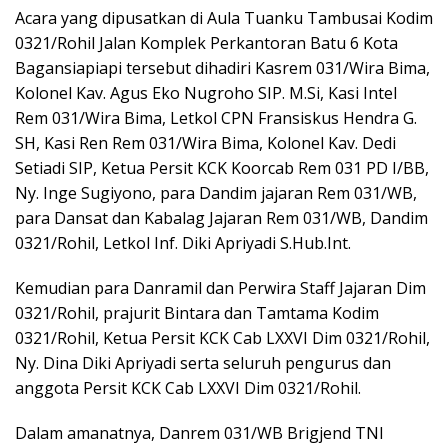
Acara yang dipusatkan di Aula Tuanku Tambusai Kodim
0321/Rohil Jalan Komplek Perkantoran Batu 6 Kota
Bagansiapiapi tersebut dihadiri Kasrem 031/Wira Bima,
Kolonel Kav. Agus Eko Nugroho SIP. M.Si, Kasi Intel
Rem 031/Wira Bima, Letkol CPN Fransiskus Hendra G.
SH, Kasi Ren Rem 031/Wira Bima, Kolonel Kav. Dedi
Setiadi SIP, Ketua Persit KCK Koorcab Rem 031 PD I/BB,
Ny. Inge Sugiyono, para Dandim jajaran Rem 031/WB,
para Dansat dan Kabalag Jajaran Rem 031/WB, Dandim
0321/Rohil, Letkol Inf. Diki Apriyadi S.Hub.Int.
Kemudian para Danramil dan Perwira Staff Jajaran Dim
0321/Rohil, prajurit Bintara dan Tamtama Kodim
0321/Rohil, Ketua Persit KCK Cab LXXVI Dim 0321/Rohil,
Ny. Dina Diki Apriyadi serta seluruh pengurus dan
anggota Persit KCK Cab LXXVI Dim 0321/Rohil.
Dalam amanatnya, Danrem 031/WB Brigjend TNI