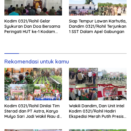
Kodim 0321/Rohil Gelar
Siap Tempur Lawan Karhutla,
Syukuran Dan Doa Bersama
Dandim 0321/Rohil Terjunkan
Peringati HUT ke-1 Kodam
1 SST Dalam Apel Gabungan
XIX/Tuanku Tambusai
Rekomendasi untuk kamu
Kodim 0321/Rohil Dinilai Tim
Wakili Dandim, Dan Unit Intel
Sterad dan PT Astra, Karyo
Kodim 0321/Rohil Hadiri
Mulyo Sari Jadi Wakil Riau di
Ekspedisi Merah Putih Presisi
Kampung Pancasila
Polda Riau di Palika