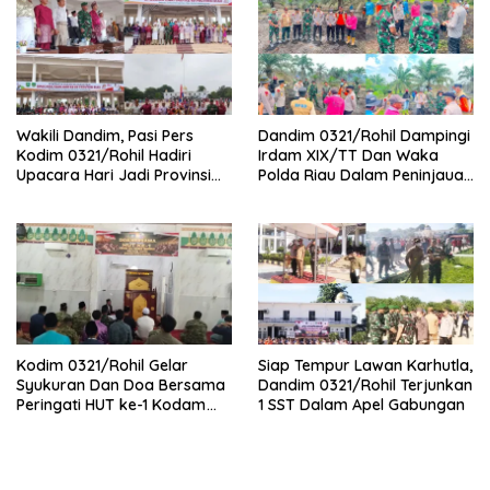
Wakili Dandim, Pasi Pers
Dandim 0321/Rohil Dampingi
Kodim 0321/Rohil Hadiri
Irdam XIX/TT Dan Waka
Upacara Hari Jadi Provinsi
Polda Riau Dalam Peninjauan
Riau ke-69, Perkuat
Serta Pemadam Karhutla di
Sinergitas Dengan Pemda
Palika
Kodim 0321/Rohil Gelar
Siap Tempur Lawan Karhutla,
Syukuran Dan Doa Bersama
Dandim 0321/Rohil Terjunkan
Peringati HUT ke-1 Kodam
1 SST Dalam Apel Gabungan
XIX/Tuanku Tambusai