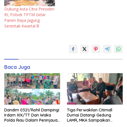
Dukung Asta Citra Presiden
RI, Polsek TPTM Gelar
Panen Raya Jagung
Serentak Kwartal lll
Baca Juga
Dandim 0321/Rohil Dampingi
Tiga Perwakilan Citimall
Irdam XIX/TT Dan Waka
Dumai Datangi Gedung
Polda Riau Dalam Peninjauan
LAMR, MKA Sampaikan
Serta Pemadam Karhutla di
Petuah soal Adab Melayu