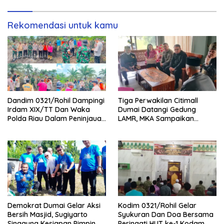
Rekomendasi untuk kamu
Dandim 0321/Rohil Dampingi
Tiga Perwakilan Citimall
Irdam XIX/TT Dan Waka
Dumai Datangi Gedung
Polda Riau Dalam Peninjauan
LAMR, MKA Sampaikan
Serta Pemadam Karhutla di
Petuah soal Adab Melayu
Palika
Demokrat Dumai Gelar Aksi
Kodim 0321/Rohil Gelar
Bersih Masjid, Sugiyarto
Syukuran Dan Doa Bersama
Singgung Kesiapan Pimpin
Peringati HUT ke-1 Kodam