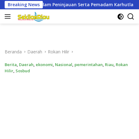
Langsung
uan Serta Pemadam Karhutla di Palika
Breaking News
Tiga Perwakilan
ke
konten
Beranda
Daerah
Rokan Hilir
Berita
,
Daerah
,
ekonomi
,
Nasional
,
pemerintahan
,
Riau
,
Rokan
Hilir
,
Sosbud