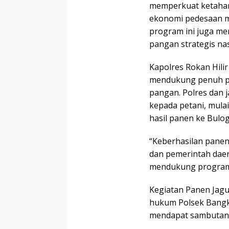
memperkuat ketaha
ekonomi pedesaan mel
program ini juga m
pangan strategis nas
Kapolres Rokan Hil
mendukung penuh p
pangan. Polres dan 
kepada petani, mula
hasil panen ke Bulo
“Keberhasilan panen i
dan pemerintah dae
mendukung program 
Kegiatan Panen Jagun
hukum Polsek Bangko
mendapat sambutan p