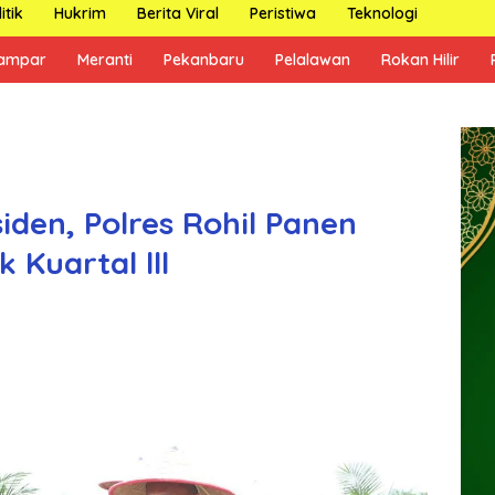
itik
Hukrim
Berita Viral
Peristiwa
Teknologi
ampar
Meranti
Pekanbaru
Pelalawan
Rokan Hilir
iden, Polres Rohil Panen
Kuartal lll