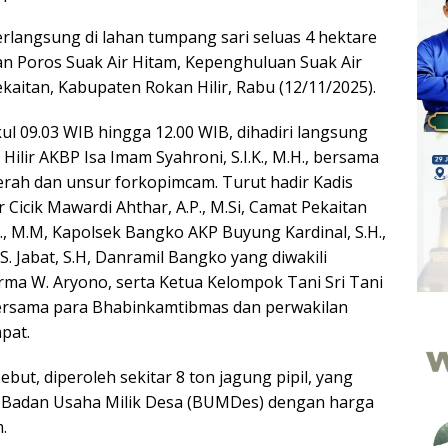
erlangsung di lahan tumpang sari seluas 4 hektare
lan Poros Suak Air Hitam, Kepenghuluan Suak Air
kaitan, Kabupaten Rokan Hilir, Rabu (12/11/2025).
ul 09.03 WIB hingga 12.00 WIB, dihadiri langsung
Hilir AKBP Isa Imam Syahroni, S.I.K., M.H., bersama
erah dan unsur forkopimcam. Turut hadir Kadis
r Cicik Mawardi Ahthar, A.P., M.Si, Camat Pekaitan
., M.M, Kapolsek Bangko AKP Buyung Kardinal, S.H.,
 S. Jabat, S.H, Danramil Bangko yang diwakili
rma W. Aryono, serta Ketua Kelompok Tani Sri Tani
bersama para Bhabinkamtibmas dan perwakilan
pat.
ebut, diperoleh sekitar 8 ton jagung pipil, yang
ke Badan Usaha Milik Desa (BUMDes) dengan harga
.