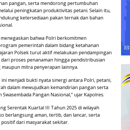
nan pangan, serta mendorong pertumbuhan
alui peningkatan produktivitas petani. Selain itu,
endukung ketersediaan pakan ternak dan bahan
ional.
ir menegaskan bahwa Polri berkomitmen
rogram pemerintah dalam bidang ketahanan
jajaran Polsek turut aktif melakukan pendampingan
i dari proses penanaman hingga pendistribusian
g maupun mitra penyerapan lainnya.
ni menjadi bukti nyata sinergi antara Polri, petani,
rah dalam mewujudkan kemandirian pangan serta
Swasembada Pangan Nasional,” ujar Kapolres.
g Serentak Kuartal III Tahun 2025 di wilayah
 berlangsung aman, tertib, dan lancar, serta
ositif dari masyarakat sekitar.