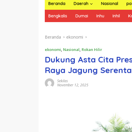
Beranda
Daerah
Nasional
pol
Bengkalis
Dumai
Inhu
Inhil
K
Beranda
ekonomi
ekonomi
,
Nasional
,
Rokan Hilir
Dukung Asta Cita Pres
Raya Jagung Serentak 
Sekilas
November 12, 2025