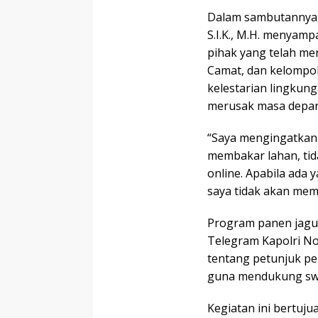
Dalam sambutannya, 
S.I.K., M.H. menyamp
pihak yang telah me
Camat, dan kelompo
kelestarian lingkung
merusak masa depan
“Saya mengingatkan 
membakar lahan, tid
online. Apabila ada
saya tidak akan mem
Program panen jagun
Telegram Kapolri No
tentang petunjuk pe
guna mendukung swa
Kegiatan ini bertuj