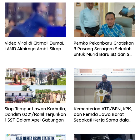
Video Viral di Citimall Dumai,
Pemko Pekanbaru Gratiskan
LAMR Akhirnya Ambil Sikap
3 Pasang Seragam Sekolah
untuk Murid Baru SD dan SMP
Negeri
Siap Tempur Lawan Karhutla,
Kementerian ATR/BPN, KPK,
Dandim 0321/Rohil Terjunkan
dan Pemda Jawa Barat
1 SST Dalam Apel Gabungan
Sepakati Kerja Sama dalam
Upaya Pencegahan Korupsi