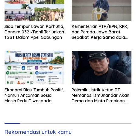
Siap Tempur Lawan Karhutla,
Kementerian ATR/BPN, KPK,
Dandim 0321/Rohil Terjunkan
dan Pemda Jawa Barat
1 SST Dalam Apel Gabungan
Sepakati Kerja Sama dalam
Upaya Pencegahan Korupsi
Ekonomi Riau Tumbuh Positif,
Polemik Listrik Ketua RT
Namun Ancaman Sosial
Memanas, Ismunandar Akan
Masih Perlu Diwaspadai
Demo dan Minta Pimpinan
PLN “Berambus”
Rekomendasi untuk kamu