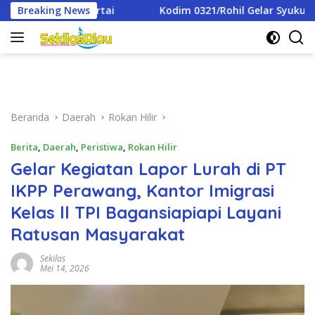
Langsung
Breaking News
Kodim 0321/Rohil Gelar Syukuran Dan Doa Bersama Pering
ke
konten
Beranda
Daerah
Rokan Hilir
Berita
,
Daerah
,
Peristiwa
,
Rokan Hilir
Gelar Kegiatan Lapor Lurah di PT
IKPP Perawang, Kantor Imigrasi
Kelas ll TPI Bagansiapiapi Layani
Ratusan Masyarakat
Sekilas
Mei 14, 2026