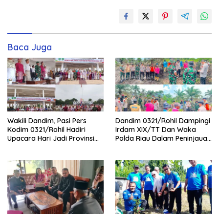
Baca Juga
Wakili Dandim, Pasi Pers
Dandim 0321/Rohil Dampingi
Kodim 0321/Rohil Hadiri
Irdam XIX/TT Dan Waka
Upacara Hari Jadi Provinsi
Polda Riau Dalam Peninjauan
Riau ke-69, Perkuat
Serta Pemadam Karhutla di
Sinergitas Dengan Pemda
Palika