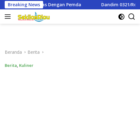
Langsung
emda
Breaking News
Dandim 0321/Rohil Dampingi Irdam XIX/TT Dan Wak
ke
konten
Beranda
Berita
Berita
,
Kuliner