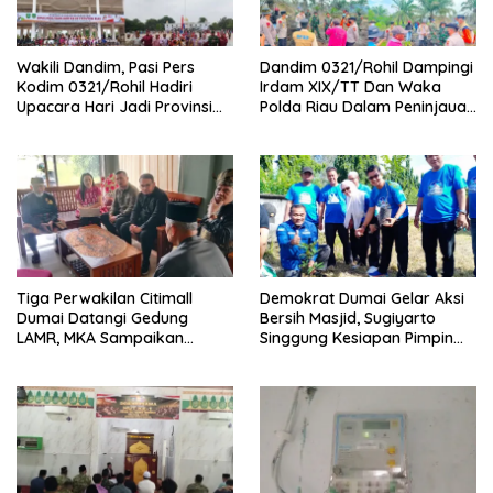
Wakili Dandim, Pasi Pers
Dandim 0321/Rohil Dampingi
Kodim 0321/Rohil Hadiri
Irdam XIX/TT Dan Waka
Upacara Hari Jadi Provinsi
Polda Riau Dalam Peninjauan
Riau ke-69, Perkuat
Serta Pemadam Karhutla di
Sinergitas Dengan Pemda
Palika
Tiga Perwakilan Citimall
Demokrat Dumai Gelar Aksi
Dumai Datangi Gedung
Bersih Masjid, Sugiyarto
LAMR, MKA Sampaikan
Singgung Kesiapan Pimpin
Petuah soal Adab Melayu
Partai