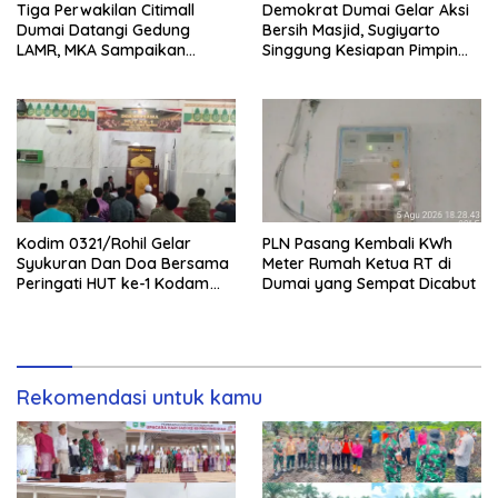
Tiga Perwakilan Citimall
Demokrat Dumai Gelar Aksi
Dumai Datangi Gedung
Bersih Masjid, Sugiyarto
LAMR, MKA Sampaikan
Singgung Kesiapan Pimpin
Petuah soal Adab Melayu
Partai
Kodim 0321/Rohil Gelar
PLN Pasang Kembali KWh
Syukuran Dan Doa Bersama
Meter Rumah Ketua RT di
Peringati HUT ke-1 Kodam
Dumai yang Sempat Dicabut
XIX/Tuanku Tambusai
Rekomendasi untuk kamu