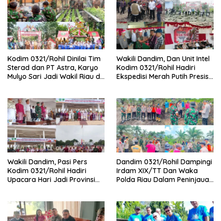
Kodim 0321/Rohil Dinilai Tim
Wakili Dandim, Dan Unit Intel
Sterad dan PT Astra, Karyo
Kodim 0321/Rohil Hadiri
Mulyo Sari Jadi Wakil Riau di
Ekspedisi Merah Putih Presisi
Kampung Pancasila
Polda Riau di Palika
Wakili Dandim, Pasi Pers
Dandim 0321/Rohil Dampingi
Kodim 0321/Rohil Hadiri
Irdam XIX/TT Dan Waka
Upacara Hari Jadi Provinsi
Polda Riau Dalam Peninjauan
Riau ke-69, Perkuat
Serta Pemadam Karhutla di
Sinergitas Dengan Pemda
Palika