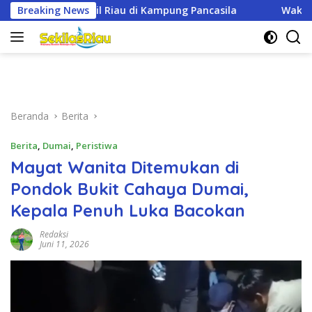
Langsung
pung Pancasila
Breaking News
Wakili Dandim, Dan Unit Intel Kodim 0321/
ke
konten
Beranda
Berita
Berita
,
Dumai
,
Peristiwa
Mayat Wanita Ditemukan di
Pondok Bukit Cahaya Dumai,
Kepala Penuh Luka Bacokan
Redaksi
Juni 11, 2026