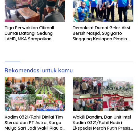
Tiga Perwakilan Citimall
Demokrat Dumai Gelar Aksi
Dumai Datangi Gedung
Bersih Masjid, Sugiyarto
LAMR, MKA Sampaikan
Singgung Kesiapan Pimpin
Petuah soal Adab Melayu
Partai
Rekomendasi untuk kamu
Kodim 0321/Rohil Dinilai Tim
Wakili Dandim, Dan Unit Intel
Sterad dan PT Astra, Karyo
Kodim 0321/Rohil Hadiri
Mulyo Sari Jadi Wakil Riau di
Ekspedisi Merah Putih Presisi
Kampung Pancasila
Polda Riau di Palika