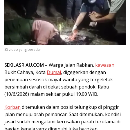
SS video yang beredar
SEKILASRIAU.COM
– Warga Jalan Rabkan,
kawasan
Bukit Cahaya, Kota
Dumai
, digegerkan dengan
penemuan sesosok mayat wanita yang tergeletak
bersimbah darah di dekat sebuah pondok, Rabu
(10/6/2026) malam sekitar pukul 19.00 WIB.
Korban
ditemukan dalam posisi telungkup di pinggir
jalan menuju arah pemancar. Saat ditemukan, kondisi
jasad sudah mengalami kerusakan parah terutama di
bagian kepala yang dipenuhi luka bacokan.