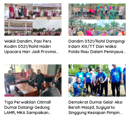
Wakili Dandim, Pasi Pers
Dandim 0321/Rohil Dampingi
Kodim 0321/Rohil Hadiri
Irdam XIX/TT Dan Waka
Upacara Hari Jadi Provinsi
Polda Riau Dalam Peninjauan
Riau ke-69, Perkuat
Serta Pemadam Karhutla di
Sinergitas Dengan Pemda
Palika
Tiga Perwakilan Citimall
Demokrat Dumai Gelar Aksi
Dumai Datangi Gedung
Bersih Masjid, Sugiyarto
LAMR, MKA Sampaikan
Singgung Kesiapan Pimpin
Petuah soal Adab Melayu
Partai