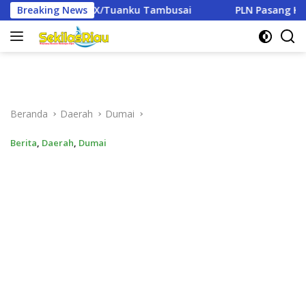
Langsung
uanku Tambusai
Breaking News
PLN Pasang Kembali KWh Meter Rumah
ke
konten
Beranda
Daerah
Dumai
Berita
,
Daerah
,
Dumai