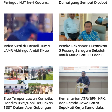
Peringati HUT ke-1 Kodam
Dumai yang Sempat Dicabut
XIX/Tuanku Tambusai
Video Viral di Citimall Dumai,
Pemko Pekanbaru Gratiskan
LAMR Akhirnya Ambil Sikap
3 Pasang Seragam Sekolah
untuk Murid Baru SD dan SMP
Negeri
Siap Tempur Lawan Karhutla,
Kementerian ATR/BPN, KPK,
Dandim 0321/Rohil Terjunkan
dan Pemda Jawa Barat
1 SST Dalam Apel Gabungan
Sepakati Kerja Sama dalam
Upaya Pencegahan Korupsi