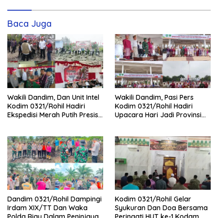
Baca Juga
Wakili Dandim, Dan Unit Intel
Wakili Dandim, Pasi Pers
Kodim 0321/Rohil Hadiri
Kodim 0321/Rohil Hadiri
Ekspedisi Merah Putih Presisi
Upacara Hari Jadi Provinsi
Polda Riau di Palika
Riau ke-69, Perkuat
Sinergitas Dengan Pemda
Dandim 0321/Rohil Dampingi
Kodim 0321/Rohil Gelar
Irdam XIX/TT Dan Waka
Syukuran Dan Doa Bersama
Polda Riau Dalam Peninjauan
Peringati HUT ke-1 Kodam