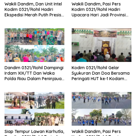
Wakili Dandim, Dan Unit Intel
Wakili Dandim, Pasi Pers
Kodim 0321/Rohil Hadiri
Kodim 0321/Rohil Hadiri
Ekspedisi Merah Putih Presisi
Upacara Hari Jadi Provinsi
Polda Riau di Palika
Riau ke-69, Perkuat
Sinergitas Dengan Pemda
Dandim 0321/Rohil Dampingi
Kodim 0321/Rohil Gelar
Irdam XIX/TT Dan Waka
Syukuran Dan Doa Bersama
Polda Riau Dalam Peninjauan
Peringati HUT ke-1 Kodam
Serta Pemadam Karhutla di
XIX/Tuanku Tambusai
Palika
Siap Tempur Lawan Karhutla,
Wakili Dandim, Pasi Pers