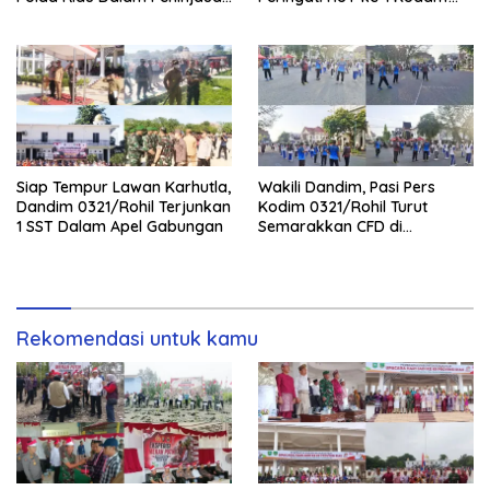
Serta Pemadam Karhutla di
XIX/Tuanku Tambusai
Palika
Siap Tempur Lawan Karhutla,
Wakili Dandim, Pasi Pers
Dandim 0321/Rohil Terjunkan
Kodim 0321/Rohil Turut
1 SST Dalam Apel Gabungan
Semarakkan CFD di
Bagansiapiapi
Rekomendasi untuk kamu