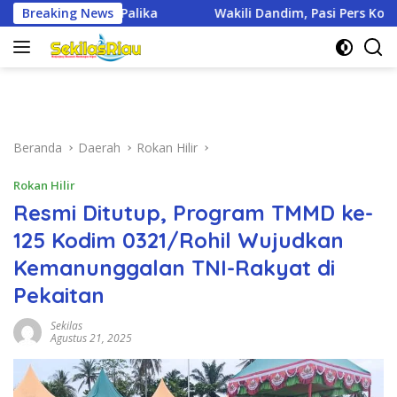
Langsung
Wakili Dandim, Pasi Pers Kodim 0321/Rohil Hadiri Upacara Hari 
Breaking News
ke
konten
Beranda
Daerah
Rokan Hilir
Rokan Hilir
Resmi Ditutup, Program TMMD ke-
125 Kodim 0321/Rohil Wujudkan
Kemanunggalan TNI-Rakyat di
Pekaitan
Sekilas
Agustus 21, 2025