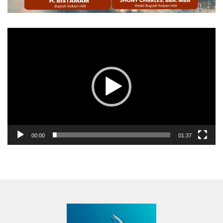
Pemutar
Video
00:00
01:37