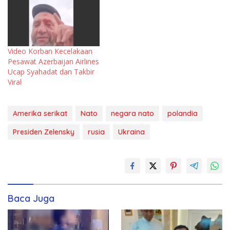
Video Korban Kecelakaan
Pesawat Azerbaijan Airlines
Ucap Syahadat dan Takbir
Viral
Amerika serikat
Nato
negara nato
polandia
Presiden Zelensky
rusia
Ukraina
Baca Juga