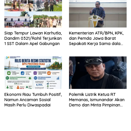
Siap Tempur Lawan Karhutla,
Kementerian ATR/BPN, KPK,
Dandim 0321/Rohil Terjunkan
dan Pemda Jawa Barat
1 SST Dalam Apel Gabungan
Sepakati Kerja Sama dalam
Upaya Pencegahan Korupsi
Ekonomi Riau Tumbuh Positif,
Polemik Listrik Ketua RT
Namun Ancaman Sosial
Memanas, Ismunandar Akan
Masih Perlu Diwaspadai
Demo dan Minta Pimpinan
PLN “Berambus”