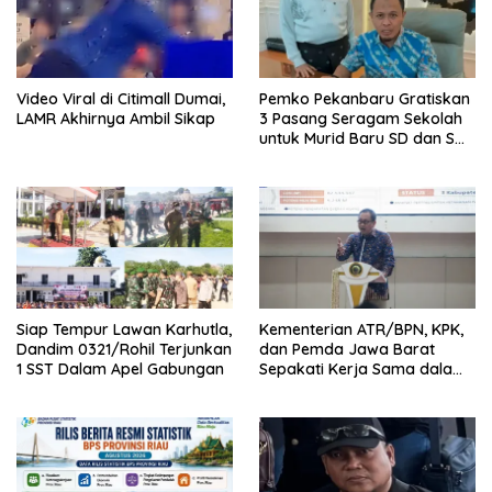
Video Viral di Citimall Dumai,
Pemko Pekanbaru Gratiskan
LAMR Akhirnya Ambil Sikap
3 Pasang Seragam Sekolah
untuk Murid Baru SD dan SMP
Negeri
Siap Tempur Lawan Karhutla,
Kementerian ATR/BPN, KPK,
Dandim 0321/Rohil Terjunkan
dan Pemda Jawa Barat
1 SST Dalam Apel Gabungan
Sepakati Kerja Sama dalam
Upaya Pencegahan Korupsi