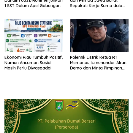
Dandim 0321/Rohil Terjunkan
dan Pemda Jawa Barat
1 SST Dalam Apel Gabungan
Sepakati Kerja Sama dalam
Upaya Pencegahan Korupsi
Ekonomi Riau Tumbuh Positif,
Polemik Listrik Ketua RT
Namun Ancaman Sosial
Memanas, Ismunandar Akan
Masih Perlu Diwaspadai
Demo dan Minta Pimpinan
PLN “Berambus”