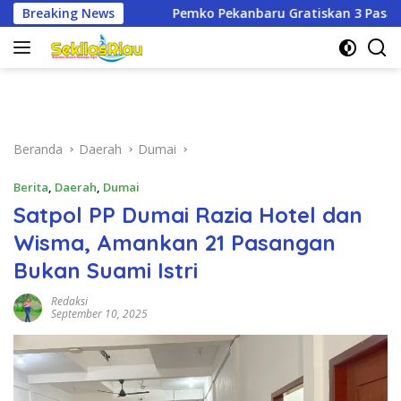
Langsung
Pemko Pekanbaru Gratiskan 3 Pasang Seragam Sekolah untuk M
Breaking News
ke
konten
Beranda
Daerah
Dumai
Berita
,
Daerah
,
Dumai
Satpol PP Dumai Razia Hotel dan
Wisma, Amankan 21 Pasangan
Bukan Suami Istri
Redaksi
September 10, 2025