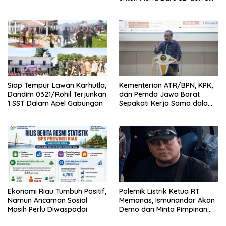
Negeri
Siap Tempur Lawan Karhutla,
Kementerian ATR/BPN, KPK,
Dandim 0321/Rohil Terjunkan
dan Pemda Jawa Barat
1 SST Dalam Apel Gabungan
Sepakati Kerja Sama dalam
Upaya Pencegahan Korupsi
Ekonomi Riau Tumbuh Positif,
Polemik Listrik Ketua RT
Namun Ancaman Sosial
Memanas, Ismunandar Akan
Masih Perlu Diwaspadai
Demo dan Minta Pimpinan
PLN “Berambus”