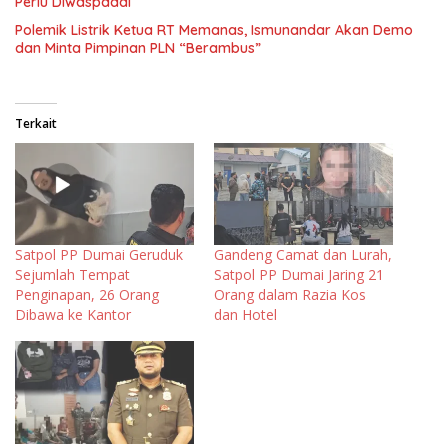
Perlu Diwaspadai
Polemik Listrik Ketua RT Memanas, Ismunandar Akan Demo
dan Minta Pimpinan PLN “Berambus”
Terkait
Satpol PP Dumai Geruduk
Gandeng Camat dan Lurah,
Sejumlah Tempat
Satpol PP Dumai Jaring 21
Penginapan, 26 Orang
Orang dalam Razia Kos
Dibawa ke Kantor
dan Hotel