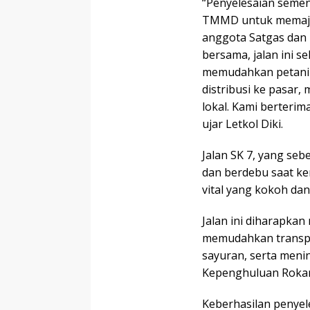
“Penyelesaian semen
TMMD untuk memajuk
anggota Satgas dan 
bersama, jalan ini se
memudahkan petani
distribusi ke pasa
lokal. Kami berteri
ujar Letkol Diki.
Jalan SK 7, yang seb
dan berdebu saat ke
vital yang kokoh dan
Jalan ini diharapka
memudahkan transport
sayuran, serta menin
Kepenghuluan Rokan 
Keberhasilan penyele