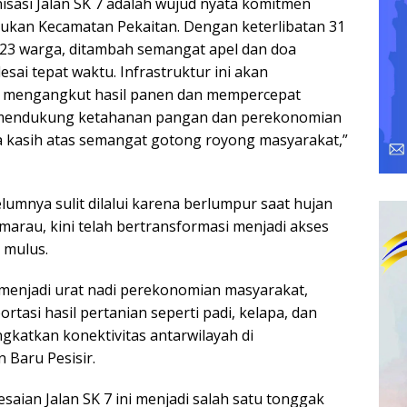
isasi Jalan SK 7 adalah wujud nyata komitmen
an Kecamatan Pekaitan. Dengan keterlibatan 31
23 warga, ditambah semangat apel dan doa
lesai tepat waktu. Infrastruktur ini akan
 mengangkut hasil panen dan mempercepat
r, mendukung ketahanan pangan dan perekonomian
ma kasih atas semangat gotong royong masyarakat,”
elumnya sulit dilalui karena berlumpur saat hujan
marau, kini telah bertransformasi menjadi akses
 mulus.
n menjadi urat nadi perekonomian masyarakat,
asi hasil pertanian seperti padi, kelapa, dan
gkatkan konektivitas antarwilayah di
Baru Pesisir.
saian Jalan SK 7 ini menjadi salah satu tonggak