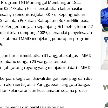
Program TNI Manunggal Membangun Desa
m 0321/Rokan Hilir mencatatkan keberhasilan
esainya semenisasi Jalan SK 7 di Kepenghuluan
 Kecamatan Pekaitan, Kabupaten Rokan Hilir, pada
5. Pengerjaan jalan sepanjang 761 meter, lebar 2,2
 cm ini telah rampung 100%, menandai penyelesaian
 fisik utama TMMD menjelang penutupan program
5.
jaan hari ini melibatkan 31 anggota Satgas TMMD
membahu dengan 23 warga setempat,
gat gotong royong yang menjadi inti dari TMMD.
erjaan, kegiatan diawali dengan apel pagi dan doa
in oleh Sertu Jonlis Panggabean, anggota Satgas
n kelancaran dan keselamatan selama proses
ri ini mencakup perataan akhir dan