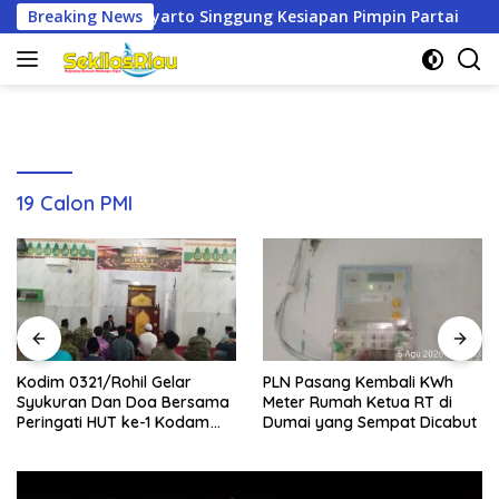
Langsung
arto Singgung Kesiapan Pimpin Partai
Breaking News
Kodim 0321/Rohi
ke
konten
19 Calon PMI
Kodim 0321/Rohil Gelar
PLN Pasang Kembali KWh
Syukuran Dan Doa Bersama
Meter Rumah Ketua RT di
Peringati HUT ke-1 Kodam
Dumai yang Sempat Dicabut
XIX/Tuanku Tambusai