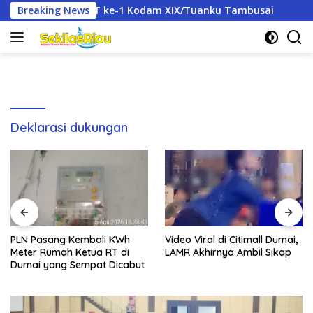
Langsung
 ke-1 Kodam XIX/Tuanku Tambusai
Breaking News
PLN Pasang Kembali
ke
konten
Deklarasi dukungan
PLN Pasang Kembali KWh
Video Viral di Citimall Dumai,
Meter Rumah Ketua RT di
LAMR Akhirnya Ambil Sikap
Dumai yang Sempat Dicabut