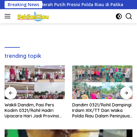
Langsung
ih Presisi Polda Riau di Palika
Breaking News
Wakili Dandim, Pasi Pers
ke
konten
trending topik
Wakili Dandim, Pasi Pers
Dandim 0321/Rohil Dampingi
Kodim 0321/Rohil Hadiri
Irdam XIX/TT Dan Waka
Upacara Hari Jadi Provinsi
Polda Riau Dalam Peninjauan
Riau ke-69, Perkuat
Serta Pemadam Karhutla di
Sinergitas Dengan Pemda
Palika