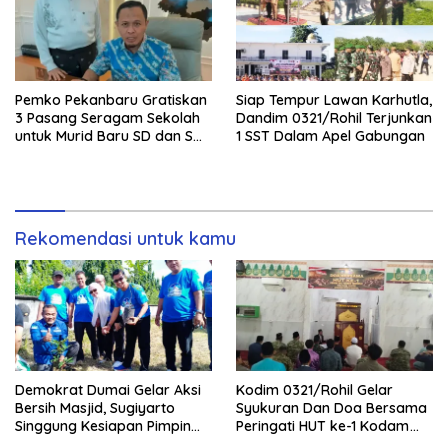
Pemko Pekanbaru Gratiskan
Siap Tempur Lawan Karhutla,
3 Pasang Seragam Sekolah
Dandim 0321/Rohil Terjunkan
untuk Murid Baru SD dan SMP
1 SST Dalam Apel Gabungan
Negeri
Rekomendasi untuk kamu
Demokrat Dumai Gelar Aksi
Kodim 0321/Rohil Gelar
Bersih Masjid, Sugiyarto
Syukuran Dan Doa Bersama
Singgung Kesiapan Pimpin
Peringati HUT ke-1 Kodam
Partai
XIX/Tuanku Tambusai