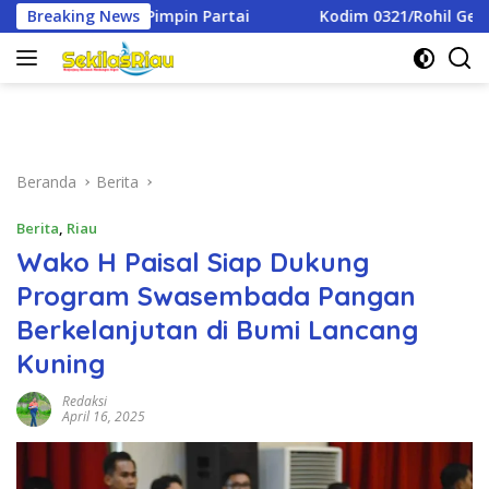
Langsung
rtai
Breaking News
Kodim 0321/Rohil Gelar Syukuran Dan Doa Bersam
ke
konten
Beranda
Berita
Berita
,
Riau
Wako H Paisal Siap Dukung
Program Swasembada Pangan
Berkelanjutan di Bumi Lancang
Kuning
Redaksi
April 16, 2025