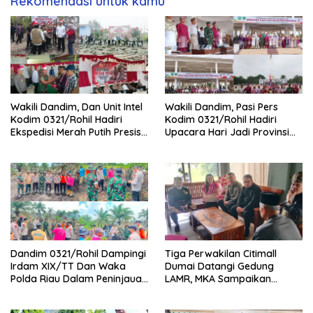
Rekomendasi untuk kamu
Wakili Dandim, Dan Unit Intel
Wakili Dandim, Pasi Pers
Kodim 0321/Rohil Hadiri
Kodim 0321/Rohil Hadiri
Ekspedisi Merah Putih Presisi
Upacara Hari Jadi Provinsi
Polda Riau di Palika
Riau ke-69, Perkuat
Sinergitas Dengan Pemda
Dandim 0321/Rohil Dampingi
Tiga Perwakilan Citimall
Irdam XIX/TT Dan Waka
Dumai Datangi Gedung
Polda Riau Dalam Peninjauan
LAMR, MKA Sampaikan
Serta Pemadam Karhutla di
Petuah soal Adab Melayu
Palika