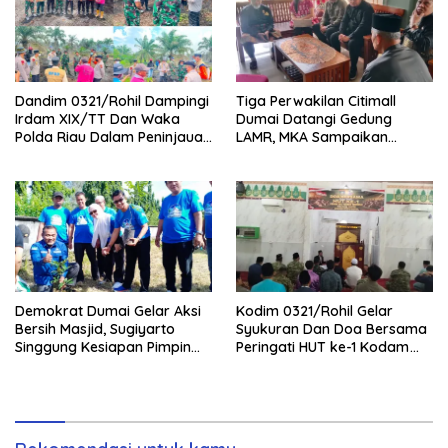
Dandim 0321/Rohil Dampingi
Tiga Perwakilan Citimall
Irdam XIX/TT Dan Waka
Dumai Datangi Gedung
Polda Riau Dalam Peninjauan
LAMR, MKA Sampaikan
Serta Pemadam Karhutla di
Petuah soal Adab Melayu
Palika
Demokrat Dumai Gelar Aksi
Kodim 0321/Rohil Gelar
Bersih Masjid, Sugiyarto
Syukuran Dan Doa Bersama
Singgung Kesiapan Pimpin
Peringati HUT ke-1 Kodam
Partai
XIX/Tuanku Tambusai