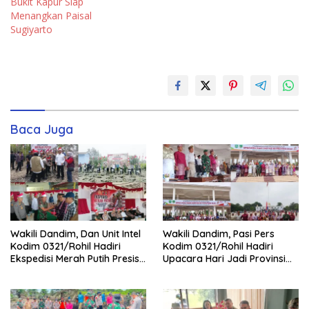
Bukit Kapur Siap
Menangkan Paisal
Sugiyarto
Baca Juga
Wakili Dandim, Dan Unit Intel
Wakili Dandim, Pasi Pers
Kodim 0321/Rohil Hadiri
Kodim 0321/Rohil Hadiri
Ekspedisi Merah Putih Presisi
Upacara Hari Jadi Provinsi
Polda Riau di Palika
Riau ke-69, Perkuat
Sinergitas Dengan Pemda