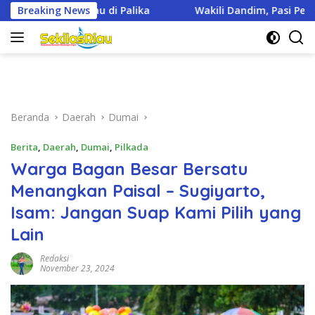
Langsung
Breaking News
Wakili Dandim, Pasi Pers Kodim 0321/Rohil Hadiri Upacara H
ke
konten
Beranda
Daerah
Dumai
Berita
,
Daerah
,
Dumai
,
Pilkada
Warga Bagan Besar Bersatu
Menangkan Paisal – Sugiyarto,
Isam: Jangan Suap Kami Pilih yang
Lain
Redaksi
November 23, 2024