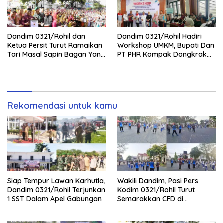
Dandim 0321/Rohil dan
Dandim 0321/Rohil Hadiri
Ketua Persit Turut Ramaikan
Workshop UMKM, Bupati Dan
Tari Masal Sapin Bagan Yang
PT PHR Kompak Dongkrak
Sapu Rekor Muri Dunia
Kwalitas Produk Rohil
Rekomendasi untuk kamu
Siap Tempur Lawan Karhutla,
Wakili Dandim, Pasi Pers
Dandim 0321/Rohil Terjunkan
Kodim 0321/Rohil Turut
1 SST Dalam Apel Gabungan
Semarakkan CFD di
Bagansiapiapi