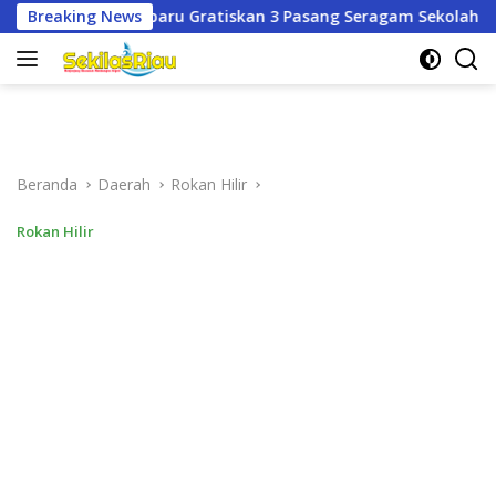
Langsung
skan 3 Pasang Seragam Sekolah untuk Murid Baru SD dan SMP 
Breaking News
ke
konten
Beranda
Daerah
Rokan Hilir
Rokan Hilir