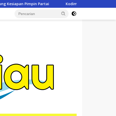
Kodim 0321/Rohil Gelar Syukuran Dan Doa Bersama Pering
tutup