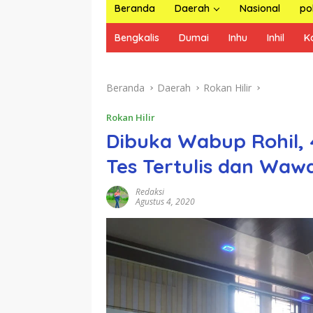
Beranda
Daerah
Nasional
pol
Bengkalis
Dumai
Inhu
Inhil
K
Beranda
Daerah
Rokan Hilir
Rokan Hilir
Dibuka Wabup Rohil, 
Tes Tertulis dan Waw
Redaksi
Agustus 4, 2020