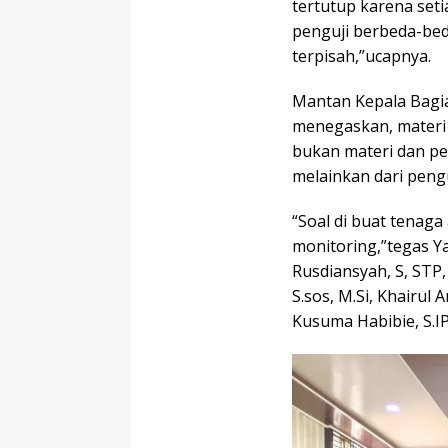
tertutup karena seti
penguji berbeda-beda
terpisah,”ucapnya.
Mantan Kepala Bagia
menegaskan, materi 
bukan materi dan pe
melainkan dari pengu
“Soal di buat tenaga 
monitoring,”tegas Ya
Rusdiansyah, S, STP, 
S.sos, M.Si, Khairul 
Kusuma Habibie, S.IP