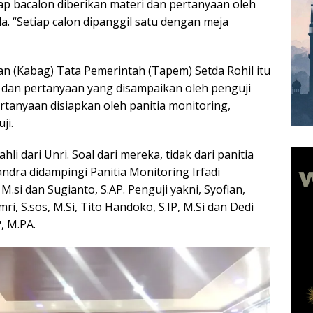
ap bacalon diberikan materi dan pertanyaan oleh
. “Setiap calon dipanggil satu dengan meja
n (Kabag) Tata Pemerintah (Tapem) Setda Rohil itu
dan pertanyaan yang disampaikan oleh penguji
rtanyaan disiapkan oleh panitia monitoring,
ji.
ahli dari Unri. Soal dari mereka, tidak dari panitia
ndra didampingi Panitia Monitoring Irfadi
M.si dan Sugianto, S.AP. Penguji yakni, Syofian,
Amri, S.sos, M.Si, Tito Handoko, S.IP, M.Si dan Dedi
, M.PA.