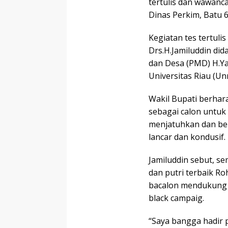
tertulis dan wawancar
Dinas Perkim, Batu 6
Kegiatan tes tertuli
Drs.H.Jamiluddin di
dan Desa (PMD) H.Yan
Universitas Riau (Unr
Wakil Bupati berhara
sebagai calon untuk 
menjatuhkan dan ber
lancar dan kondusif.
Jamiluddin sebut, s
dan putri terbaik Ro
bacalon mendukung 
black campaig.
“Saya bangga hadir 