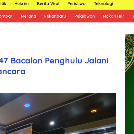
itik
Hukrim
Berita Viral
Peristiwa
Teknologi
ampar
Meranti
Pekanbaru
Pelalawan
Rokan Hilir
47 Bacalon Penghulu Jalani
ancara