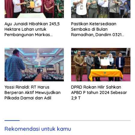
Ayu Junaidi Hibahkan 245,5
Pastikan Ketersediaan
Hektare Lahan untuk
Sembako di Bulan
Pembangunan Markas
Ramadhan, Dandim 0321
Kopassus di Dumai
Rohil Bersama Bupati Dan
Forkopimda Sidak di Pasar
Datuk Rubiah
Yossi Rinaldi: RT Harus
DPRD Rokan Hilir Sahkan
Berperan Aktif Mewujudkan
APBD P tahun 2024 Sebesar
Pilkada Damai dan Adil
2,9 T
Rekomendasi untuk kamu