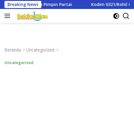
Langsung
Partai
Breaking News
Kodim 0321/Rohil Gelar Syukuran Dan Doa Bers
ke
konten
Beranda
Uncategorized
Uncategorized