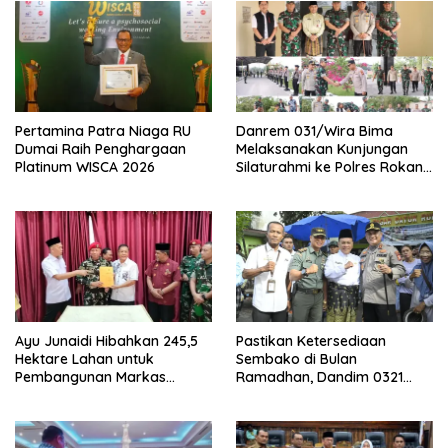
Pertamina Patra Niaga RU
Danrem 031/Wira Bima
Dumai Raih Penghargaan
Melaksanakan Kunjungan
Platinum WISCA 2026
Silaturahmi ke Polres Rokan
Hilir
Ayu Junaidi Hibahkan 245,5
Pastikan Ketersediaan
Hektare Lahan untuk
Sembako di Bulan
Pembangunan Markas
Ramadhan, Dandim 0321
Kopassus di Dumai
Rohil Bersama Bupati Dan
Forkopimda Sidak di Pasar
Datuk Rubiah