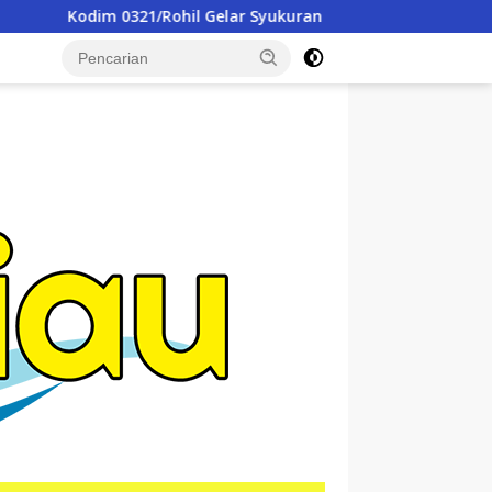
elar Syukuran Dan Doa Bersama Peringati HUT ke-1 Kodam XIX
tutup