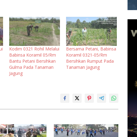
ui
Kodim 0321 Rohil Melalui
Bersama Petani, Babinsa
Babinsa Koramil 05/Rm
Koramil 0321-05/Rm
m
Bantu Petani Bersihkan
Bersihkan Rumput Pada
Gulma Pada Tanaman
Tanaman Jagung
Jagung