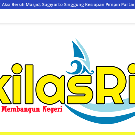
o Singgung Kesiapan Pimpin Partai
Kodim 0321/Rohil G