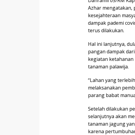
Danramil 05/RM Kapt
Azhar mengatakan, 
kesejahteraan masya
dampak pademi covid
terus dilakukan.
Hal ini lanjutnya, d
pangan dampak dari 
kegiatan ketahanan
tanaman palawija.
“Lahan yang terlebi
melaksanakan pemb
parang babat manual
Setelah dilakukan p
selanjutnya akan m
tanaman jagung yang
karena pertumbuhan