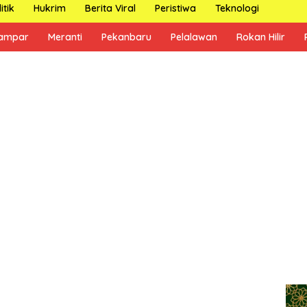
itik
Hukrim
Berita Viral
Peristiwa
Teknologi
ampar
Meranti
Pekanbaru
Pelalawan
Rokan Hilir