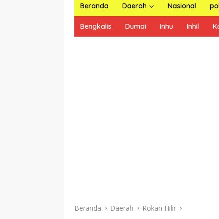
Beranda
Daerah
Nasional
pol
Bengkalis
Dumai
Inhu
Inhil
K
Beranda
Daerah
Rokan Hilir