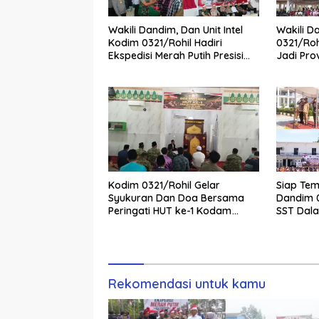
Wakili Dandim, Dan Unit Intel
Wakili D
Kodim 0321/Rohil Hadiri
0321/Roh
Ekspedisi Merah Putih Presisi
Jadi Prov
Polda Riau di Palika
Perkuat 
Pemda
Kodim 0321/Rohil Gelar
Siap Tem
Syukuran Dan Doa Bersama
Dandim 0
Peringati HUT ke-1 Kodam
SST Dal
XIX/Tuanku Tambusai
Rekomendasi untuk kamu