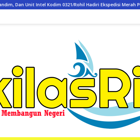
 Hadiri Ekspedisi Merah Putih Presisi Polda Riau di Palika