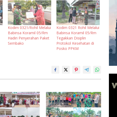
Kodim 0321/Rohil Melalui
Kodim 0321 Rohil Melalui
Babinsa Koramil 05/Rm
Babinsa Koramil 05/Rm
Hadiri Penyerahan Paket
Tegakkan Disiplin
Sembako
Protokol Kesehatan di
Posko PPKM