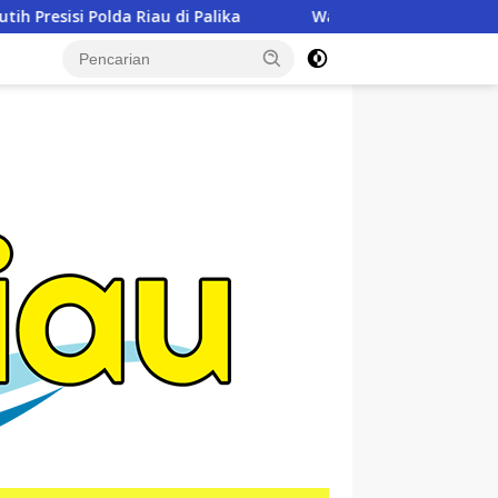
Wakili Dandim, Pasi Pers Kodim 0321/Rohil Hadiri Upacara Har
tutup