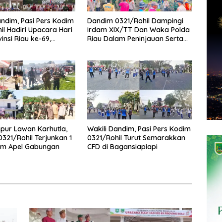
andim, Pasi Pers Kodim
Dandim 0321/Rohil Dampingi
il Hadiri Upacara Hari
Irdam XIX/TT Dan Waka Polda
insi Riau ke-69,
Riau Dalam Peninjauan Serta
Sinergitas Dengan
Pemadam Karhutla di Palika
pur Lawan Karhutla,
Wakili Dandim, Pasi Pers Kodim
321/Rohil Terjunkan 1
0321/Rohil Turut Semarakkan
am Apel Gabungan
CFD di Bagansiapiapi