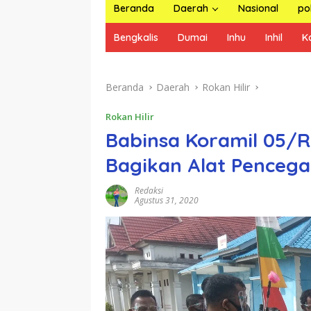
Beranda
Daerah
Nasional
pol
Bengkalis
Dumai
Inhu
Inhil
K
Beranda
Daerah
Rokan Hilir
Rokan Hilir
Babinsa Koramil 05/
Bagikan Alat Pencega
Redaksi
Agustus 31, 2020