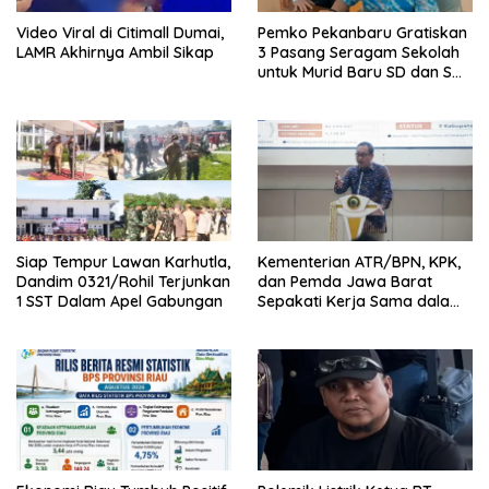
Video Viral di Citimall Dumai,
Pemko Pekanbaru Gratiskan
LAMR Akhirnya Ambil Sikap
3 Pasang Seragam Sekolah
untuk Murid Baru SD dan SMP
Negeri
Siap Tempur Lawan Karhutla,
Kementerian ATR/BPN, KPK,
Dandim 0321/Rohil Terjunkan
dan Pemda Jawa Barat
1 SST Dalam Apel Gabungan
Sepakati Kerja Sama dalam
Upaya Pencegahan Korupsi