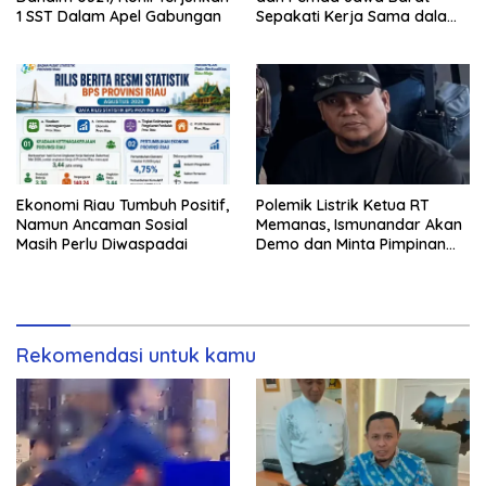
1 SST Dalam Apel Gabungan
Sepakati Kerja Sama dalam
Upaya Pencegahan Korupsi
Ekonomi Riau Tumbuh Positif,
Polemik Listrik Ketua RT
Namun Ancaman Sosial
Memanas, Ismunandar Akan
Masih Perlu Diwaspadai
Demo dan Minta Pimpinan
PLN “Berambus”
Rekomendasi untuk kamu