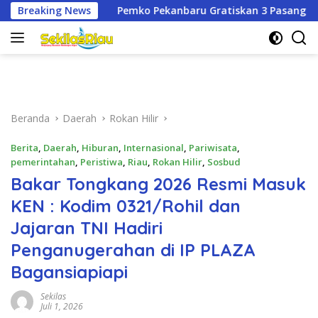
Langsung
 Pekanbaru Gratiskan 3 Pasang Seragam Sekolah untuk Murid 
Breaking News
ke
konten
Beranda
Daerah
Rokan Hilir
Berita
,
Daerah
,
Hiburan
,
Internasional
,
Pariwisata
,
pemerintahan
,
Peristiwa
,
Riau
,
Rokan Hilir
,
Sosbud
Bakar Tongkang 2026 Resmi Masuk
KEN : Kodim 0321/Rohil dan
Jajaran TNI Hadiri
Penganugerahan di IP PLAZA
Bagansiapiapi
Sekilas
Juli 1, 2026