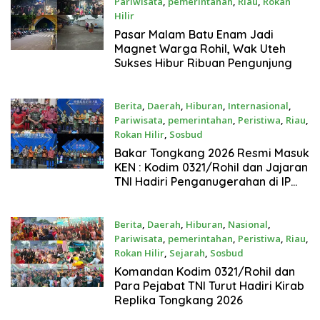
Pariwisata
,
pemerintahan
,
Riau
,
Rokan
Hilir
Juli 4, 2026
Pasar Malam Batu Enam Jadi
Magnet Warga Rohil, Wak Uteh
Sukses Hibur Ribuan Pengunjung
Berita
,
Daerah
,
Hiburan
,
Internasional
,
Pariwisata
,
pemerintahan
,
Peristiwa
,
Riau
,
Rokan Hilir
,
Sosbud
Juli 1, 2026
Bakar Tongkang 2026 Resmi Masuk
KEN : Kodim 0321/Rohil dan Jajaran
TNI Hadiri Penganugerahan di IP
PLAZA Bagansiapiapi
Berita
,
Daerah
,
Hiburan
,
Nasional
,
Pariwisata
,
pemerintahan
,
Peristiwa
,
Riau
,
Rokan Hilir
,
Sejarah
,
Sosbud
Juni 30, 2026
Komandan Kodim 0321/Rohil dan
Para Pejabat TNI Turut Hadiri Kirab
Replika Tongkang 2026