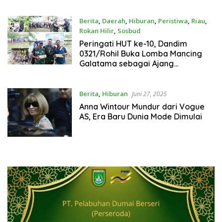
Silaturahmi
Berita
,
Daerah
,
Hiburan
,
Peristiwa
,
Riau
,
Rokan Hilir
,
Sosbud
Februari 16, 2026
Peringati HUT ke-10, Dandim
0321/Rohil Buka Lomba Mancing
Galatama sebagai Ajang
Silaturahmi
Berita
,
Hiburan
Juni 27, 2025
Anna Wintour Mundur dari Vogue
AS, Era Baru Dunia Mode Dimulai