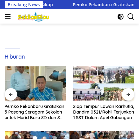
Langsung
p
Breaking News
Pemko Pekanbaru Gratiskan 3 Pasang Seragam Sekola
ke
konten
Hiburan
Pemko Pekanbaru Gratiskan
Siap Tempur Lawan Karhutla,
3 Pasang Seragam Sekolah
Dandim 0321/Rohil Terjunkan
untuk Murid Baru SD dan SMP
1 SST Dalam Apel Gabungan
Negeri