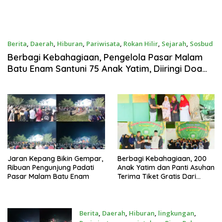
Berita
,
Daerah
,
Hiburan
,
Pariwisata
,
Rokan Hilir
,
Sejarah
,
Sosbud
Juli 10, 2026
Berbagi Kebahagiaan, Pengelola Pasar Malam
Batu Enam Santuni 75 Anak Yatim, Diiringi Doa
Bersama
Jaran Kepang Bikin Gempar,
Berbagi Kebahagiaan, 200
Ribuan Pengunjung Padati
Anak Yatim dan Panti Asuhan
Pasar Malam Batu Enam
Terima Tiket Gratis Dari
Pengelola Pasar Malam Batu
Enam
Berita
,
Daerah
,
Hiburan
,
lingkungan
,