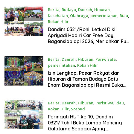
Berita
,
Budaya
,
Daerah
,
Hiburan
,
Kesehatan
,
Olahraga
,
pemerintahan
,
Riau
,
Rokan Hilir
Juni 21, 2026
Dandim 0321/Rohil Letkol Diki
Apriyadi Hadiri Car Free Day
Bagansiapiapi 2026, Meriahkan Fun
Run 5K dan Sound Balap
Berita
,
Daerah
,
Hiburan
,
Pariwisata
,
pemerintahan
,
Rokan Hilir
Juni 14, 2026
Izin Lengkap, Pasar Rakyat dan
Hiburan di Taman Budaya Batu
Enam Bagansiapiapi Resmi Buka
Dukung Event Bakar Tongkang
2026
Berita
,
Daerah
,
Hiburan
,
Peristiwa
,
Riau
,
Rokan Hilir
,
Sosbud
Februari 16, 2026
Peringati HUT ke-10, Dandim
0321/Rohil Buka Lomba Mancing
Galatama Sebagai Ajang