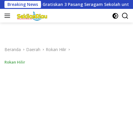
Langsung
n 3 Pasang Seragam Sekolah untuk Murid Baru SD dan SMP Neg
Breaking News
ke
konten
Beranda
Daerah
Rokan Hilir
Rokan Hilir