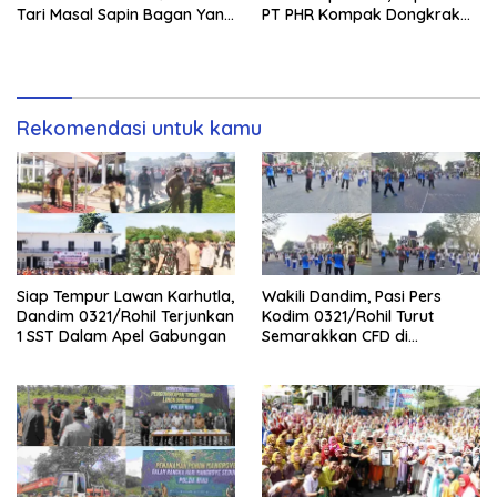
Tari Masal Sapin Bagan Yang
PT PHR Kompak Dongkrak
Sapu Rekor Muri Dunia
Kwalitas Produk Rohil
Rekomendasi untuk kamu
Siap Tempur Lawan Karhutla,
Wakili Dandim, Pasi Pers
Dandim 0321/Rohil Terjunkan
Kodim 0321/Rohil Turut
1 SST Dalam Apel Gabungan
Semarakkan CFD di
Bagansiapiapi