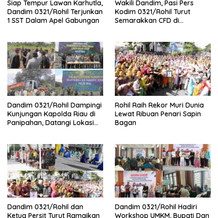
Siap Tempur Lawan Karhutla,
Wakili Dandim, Pasi Pers
Dandim 0321/Rohil Terjunkan
Kodim 0321/Rohil Turut
1 SST Dalam Apel Gabungan
Semarakkan CFD di
Bagansiapiapi
Dandim 0321/Rohil Dampingi
Rohil Raih Rekor Muri Dunia
Kunjungan Kapolda Riau di
Lewat Ribuan Penari Sapin
Panipahan, Datangi Lokasi
Bagan
Perusakan Mangrove
Dandim 0321/Rohil dan
Dandim 0321/Rohil Hadiri
Ketua Persit Turut Ramaikan
Workshop UMKM, Bupati Dan