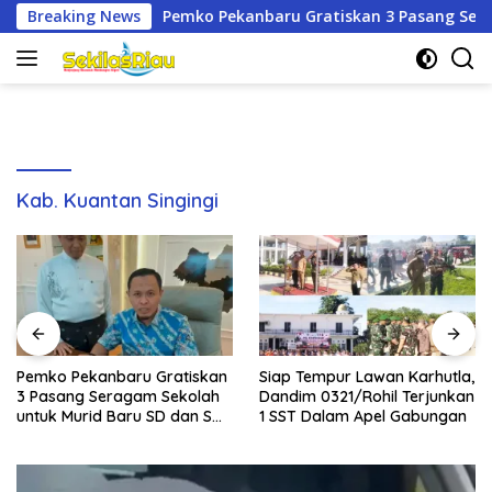
Langsung
emko Pekanbaru Gratiskan 3 Pasang Seragam Sekolah untuk Mu
Breaking News
ke
konten
Kab. Kuantan Singingi
Pemko Pekanbaru Gratiskan
Siap Tempur Lawan Karhutla,
3 Pasang Seragam Sekolah
Dandim 0321/Rohil Terjunkan
untuk Murid Baru SD dan SMP
1 SST Dalam Apel Gabungan
Negeri