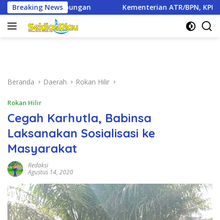
Langsung
Breaking News
Kementerian ATR/BPN, KPK, dan Pemda Jawa Barat Sepak
ke
konten
Beranda
Daerah
Rokan Hilir
Rokan Hilir
Cegah Karhutla, Babinsa
Laksanakan Sosialisasi ke
Masyarakat
Redaksi
Agustus 14, 2020