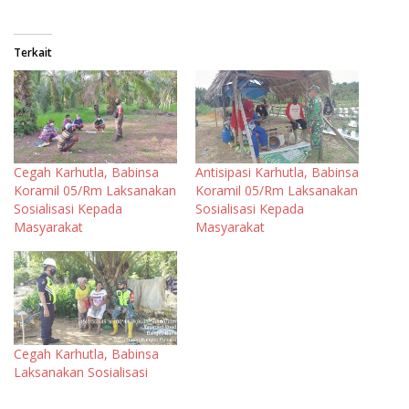
Terkait
Cegah Karhutla, Babinsa
Antisipasi Karhutla, Babinsa
Koramil 05/Rm Laksanakan
Koramil 05/Rm Laksanakan
Sosialisasi Kepada
Sosialisasi Kepada
Masyarakat
Masyarakat
Cegah Karhutla, Babinsa
Laksanakan Sosialisasi