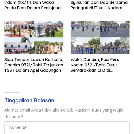
Irdam XIX/TT Dan Waka
Syukuran Dan Doa Bersama
Polda Riau Dalam Peninjauan
Peringati HUT ke-1 Kodam
Serta Pemadam Karhutla di
XIX/Tuanku Tambusai
Palika
Siap Tempur Lawan Karhutla,
Wakili Dandim, Pasi Pers
Dandim 0321/Rohil Terjunkan
Kodim 0321/Rohil Turut
1 SST Dalam Apel Gabungan
Semarakkan CFD di
Bagansiapiapi
Tinggalkan Balasan
Alamat email Anda tidak akan dipublikasikan.
Ruas yang wajib
ditandai
*