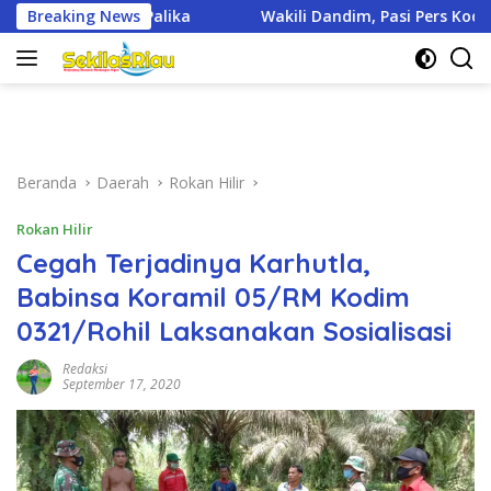
Langsung
akili Dandim, Pasi Pers Kodim 0321/Rohil Hadiri Upacara Hari Ja
Breaking News
ke
konten
Beranda
Daerah
Rokan Hilir
Rokan Hilir
Cegah Terjadinya Karhutla,
Babinsa Koramil 05/RM Kodim
0321/Rohil Laksanakan Sosialisasi
Redaksi
September 17, 2020