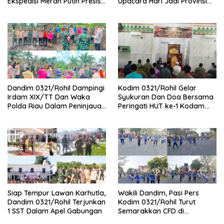
Ekspedisi Merah Putih Presisi
Upacara Hari Jadi Provinsi
Polda Riau di Palika
Riau ke-69, Perkuat
Sinergitas Dengan Pemda
Dandim 0321/Rohil Dampingi
Kodim 0321/Rohil Gelar
Irdam XIX/TT Dan Waka
Syukuran Dan Doa Bersama
Polda Riau Dalam Peninjauan
Peringati HUT ke-1 Kodam
Serta Pemadam Karhutla di
XIX/Tuanku Tambusai
Palika
Siap Tempur Lawan Karhutla,
Wakili Dandim, Pasi Pers
Dandim 0321/Rohil Terjunkan
Kodim 0321/Rohil Turut
1 SST Dalam Apel Gabungan
Semarakkan CFD di
Bagansiapiapi