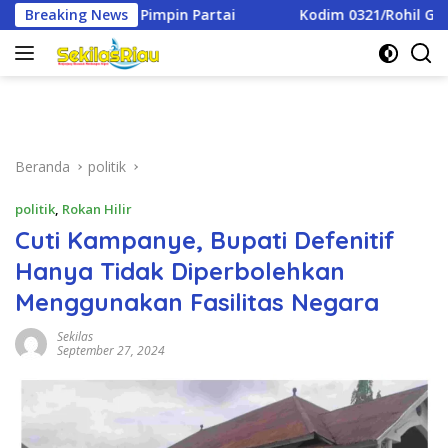
Langsung
rtai
Breaking News
Kodim 0321/Rohil Gelar Syukuran Dan Doa Bersam
ke
konten
Beranda
politik
politik
,
Rokan Hilir
Cuti Kampanye, Bupati Defenitif
Hanya Tidak Diperbolehkan
Menggunakan Fasilitas Negara
Sekilas
September 27, 2024