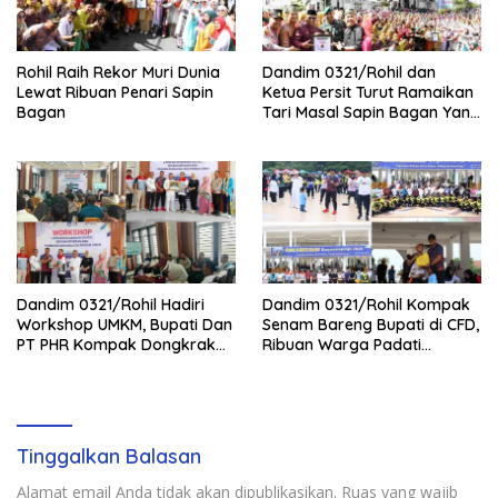
Rohil Raih Rekor Muri Dunia
Dandim 0321/Rohil dan
Lewat Ribuan Penari Sapin
Ketua Persit Turut Ramaikan
Bagan
Tari Masal Sapin Bagan Yang
Sapu Rekor Muri Dunia
Dandim 0321/Rohil Hadiri
Dandim 0321/Rohil Kompak
Workshop UMKM, Bupati Dan
Senam Bareng Bupati di CFD,
PT PHR Kompak Dongkrak
Ribuan Warga Padati
Kwalitas Produk Rohil
Lapangan Taman Budaya
Batu Enam
Tinggalkan Balasan
Alamat email Anda tidak akan dipublikasikan.
Ruas yang wajib