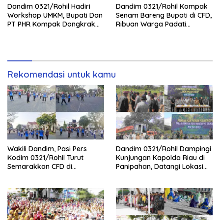
Dandim 0321/Rohil Hadiri
Dandim 0321/Rohil Kompak
Workshop UMKM, Bupati Dan
Senam Bareng Bupati di CFD,
PT PHR Kompak Dongkrak
Ribuan Warga Padati
Kwalitas Produk Rohil
Lapangan Taman Budaya
Batu Enam
Rekomendasi untuk kamu
Wakili Dandim, Pasi Pers
Dandim 0321/Rohil Dampingi
Kodim 0321/Rohil Turut
Kunjungan Kapolda Riau di
Semarakkan CFD di
Panipahan, Datangi Lokasi
Bagansiapiapi
Perusakan Mangrove