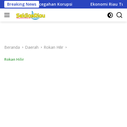
Langsung
psi
Breaking News
Ekonomi Riau Tumbuh Positif, Namun Ancaman Sosi
ke
konten
Beranda
Daerah
Rokan Hilir
Rokan Hilir