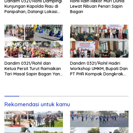
Dandim 0321/Rohil Dampingi
Rohil Raih Rekor Muri Dunia
Kunjungan Kapolda Riau di
Lewat Ribuan Penari Sapin
Panipahan, Datangi Lokasi
Bagan
Perusakan Mangrove
Dandim 0321/Rohil dan
Dandim 0321/Rohil Hadiri
Ketua Persit Turut Ramaikan
Workshop UMKM, Bupati Dan
Tari Masal Sapin Bagan Yang
PT PHR Kompak Dongkrak
Sapu Rekor Muri Dunia
Kwalitas Produk Rohil
Rekomendasi untuk kamu