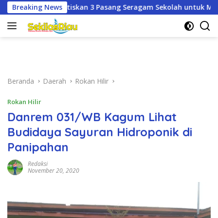
Langsung
ang Seragam Sekolah untuk Murid Baru SD dan SMP Negeri
Breaking News
ke
konten
Beranda
Daerah
Rokan Hilir
Rokan Hilir
Danrem 031/WB Kagum Lihat
Budidaya Sayuran Hidroponik di
Panipahan
Redaksi
November 20, 2020