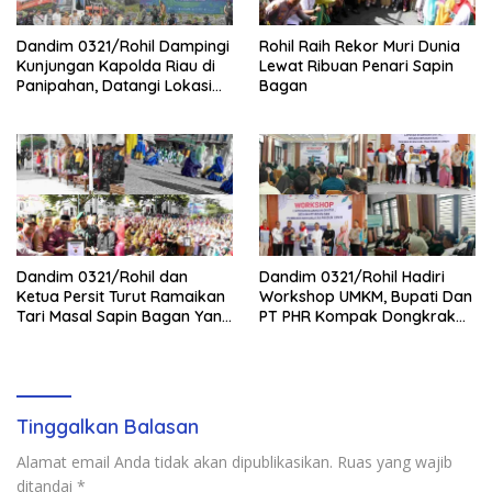
Dandim 0321/Rohil Dampingi
Rohil Raih Rekor Muri Dunia
Kunjungan Kapolda Riau di
Lewat Ribuan Penari Sapin
Panipahan, Datangi Lokasi
Bagan
Perusakan Mangrove
Dandim 0321/Rohil dan
Dandim 0321/Rohil Hadiri
Ketua Persit Turut Ramaikan
Workshop UMKM, Bupati Dan
Tari Masal Sapin Bagan Yang
PT PHR Kompak Dongkrak
Sapu Rekor Muri Dunia
Kwalitas Produk Rohil
Tinggalkan Balasan
Alamat email Anda tidak akan dipublikasikan.
Ruas yang wajib
ditandai
*