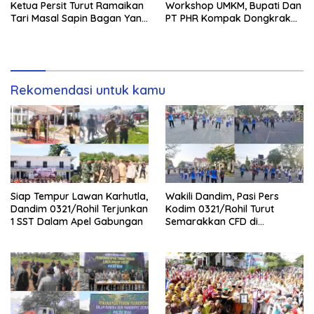
Ketua Persit Turut Ramaikan
Workshop UMKM, Bupati Dan
Tari Masal Sapin Bagan Yang
PT PHR Kompak Dongkrak
Sapu Rekor Muri Dunia
Kwalitas Produk Rohil
Rekomendasi untuk kamu
Siap Tempur Lawan Karhutla,
Wakili Dandim, Pasi Pers
Dandim 0321/Rohil Terjunkan
Kodim 0321/Rohil Turut
1 SST Dalam Apel Gabungan
Semarakkan CFD di
Bagansiapiapi