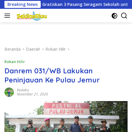
Langsung
n 3 Pasang Seragam Sekolah untuk Murid Baru SD dan SMP Neg
Breaking News
ke
konten
Beranda
Daerah
Rokan Hilir
Rokan Hilir
Danrem 031/WB Lakukan
Peninjauan Ke Pulau Jemur
Redaksi
November 21, 2020