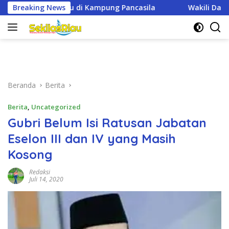
Langsung
ncasila
Breaking News
Wakili Dandim, Dan Unit Intel Kodim 0321/Rohil H
ke
konten
Beranda
Berita
Berita
,
Uncategorized
Gubri Belum Isi Ratusan Jabatan
Eselon III dan IV yang Masih
Kosong
Redaksi
Juli 14, 2020