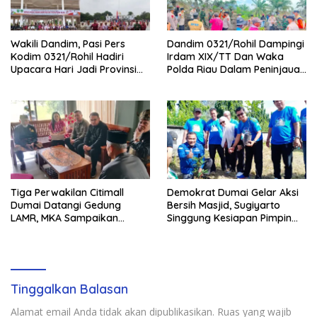
Wakili Dandim, Pasi Pers
Dandim 0321/Rohil Dampingi
Kodim 0321/Rohil Hadiri
Irdam XIX/TT Dan Waka
Upacara Hari Jadi Provinsi
Polda Riau Dalam Peninjauan
Riau ke-69, Perkuat
Serta Pemadam Karhutla di
Sinergitas Dengan Pemda
Palika
Tiga Perwakilan Citimall
Demokrat Dumai Gelar Aksi
Dumai Datangi Gedung
Bersih Masjid, Sugiyarto
LAMR, MKA Sampaikan
Singgung Kesiapan Pimpin
Petuah soal Adab Melayu
Partai
Tinggalkan Balasan
Alamat email Anda tidak akan dipublikasikan.
Ruas yang wajib