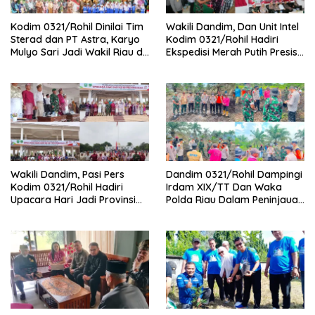
Kodim 0321/Rohil Dinilai Tim
Wakili Dandim, Dan Unit Intel
Sterad dan PT Astra, Karyo
Kodim 0321/Rohil Hadiri
Mulyo Sari Jadi Wakil Riau di
Ekspedisi Merah Putih Presisi
Kampung Pancasila
Polda Riau di Palika
Wakili Dandim, Pasi Pers
Dandim 0321/Rohil Dampingi
Kodim 0321/Rohil Hadiri
Irdam XIX/TT Dan Waka
Upacara Hari Jadi Provinsi
Polda Riau Dalam Peninjauan
Riau ke-69, Perkuat
Serta Pemadam Karhutla di
Sinergitas Dengan Pemda
Palika