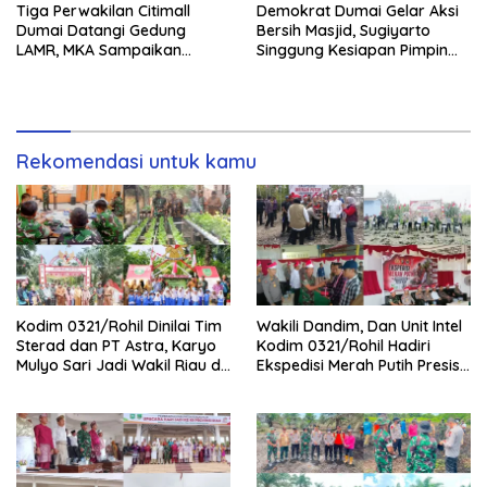
Tiga Perwakilan Citimall
Demokrat Dumai Gelar Aksi
Dumai Datangi Gedung
Bersih Masjid, Sugiyarto
LAMR, MKA Sampaikan
Singgung Kesiapan Pimpin
Petuah soal Adab Melayu
Partai
Rekomendasi untuk kamu
Kodim 0321/Rohil Dinilai Tim
Wakili Dandim, Dan Unit Intel
Sterad dan PT Astra, Karyo
Kodim 0321/Rohil Hadiri
Mulyo Sari Jadi Wakil Riau di
Ekspedisi Merah Putih Presisi
Kampung Pancasila
Polda Riau di Palika