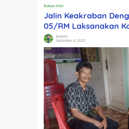
Rokan Hilir
Jalin Keakraban Deng
05/RM Laksanakan K
Redaksi
September 4, 2020