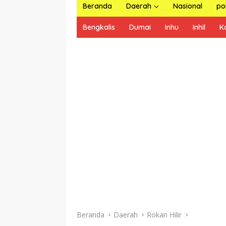
Beranda
Daerah
Nasional
pol
Bengkalis
Dumai
Inhu
Inhil
K
Beranda
Daerah
Rokan Hilir