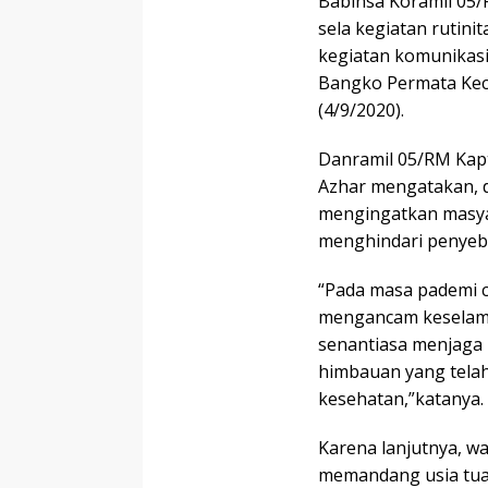
Babinsa Koramil 05/
sela kegiatan rutini
kegiatan komunikasi
Bangko Permata Keca
(4/9/2020).
Danramil 05/RM Kapt
Azhar mengatakan, 
mengingatkan masya
menghindari penyeb
“Pada masa pademi c
mengancam keselamat
senantiasa menjaga
himbauan yang telah
kesehatan,”katanya.
Karena lanjutnya, wa
memandang usia tua 