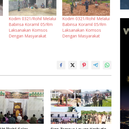
Kodim 0321/Rohil Melalui
Kodim 0321/Rohil Melalui
Babinsa Koramil 05/Rm
Babinsa Koramil 05/Rm
Laksanakan Komsos
Laksanakan Komsos
Dengan Masyarakat
Dengan Masyarakat