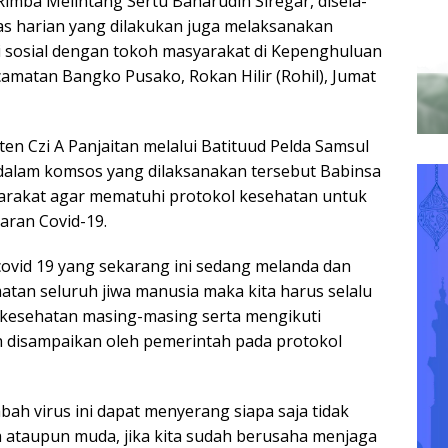
Rimba Melintang Sertu Baharudin Siregar, disela-
tas harian yang dilakukan juga melaksanakan
 sosial dengan tokoh masyarakat di Kepenghuluan
matan Bangko Pusako, Rokan Hilir (Rohil), Jumat
en Czi A Panjaitan melalui Batituud Pelda Samsul
dalam komsos yang dilaksanakan tersebut Babinsa
rakat agar mematuhi protokol kesehatan untuk
aran Covid-19.
ovid 19 yang sekarang ini sedang melanda dan
an seluruh jiwa manusia maka kita harus selalu
 kesehatan masing-masing serta mengikuti
 disampaikan oleh pemerintah pada protokol
bah virus ini dapat menyerang siapa saja tidak
ataupun muda, jika kita sudah berusaha menjaga