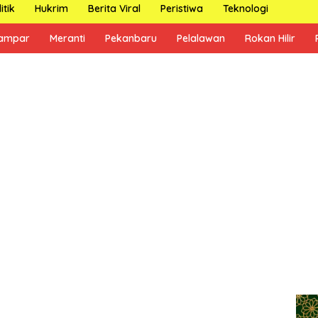
itik
Hukrim
Berita Viral
Peristiwa
Teknologi
ampar
Meranti
Pekanbaru
Pelalawan
Rokan Hilir