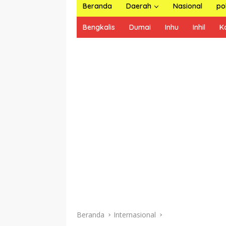
Beranda
Daerah
Nasional
pol
Bengkalis
Dumai
Inhu
Inhil
K
Beranda
Internasional