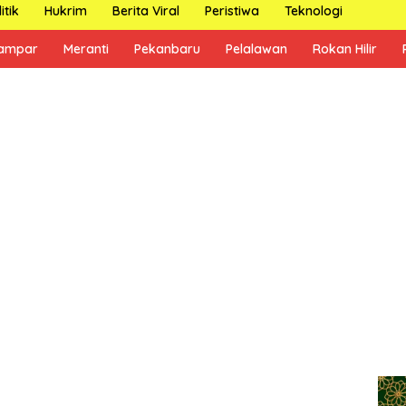
itik
Hukrim
Berita Viral
Peristiwa
Teknologi
ampar
Meranti
Pekanbaru
Pelalawan
Rokan Hilir