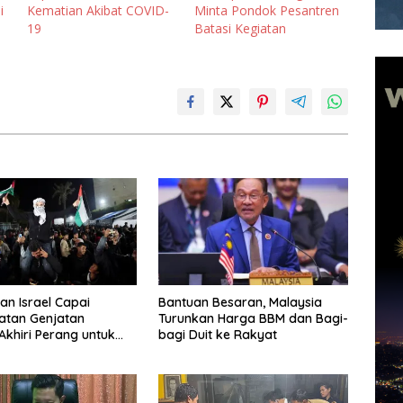
i
Kematian Akibat COVID-
Minta Pondok Pesantren
19
Batasi Kegiatan
n Israel Capai
Bantuan Besaran, Malaysia
atan Genjatan
Turunkan Harga BBM dan Bagi-
 Akhiri Perang untuk
bagi Duit ke Rakyat
ya