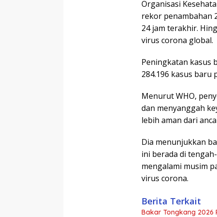
Organisasi Kesehata
rekor penambahan 29
24 jam terakhir. Hin
virus corona global.
Peningkatan kasus b
284.196 kasus baru p
Menurut WHO, penyeb
dan menyanggah key
lebih aman dari anc
Dia menunjukkan ba
ini berada di tenga
mengalami musim pa
virus corona.
Berita Terkait
Bakar Tongkang 2026 R