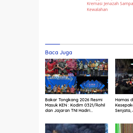
Kremasi Jenazah Sampa
Kewalahan
Komentar
Baca Juga
Bakar Tongkang 2026 Resmi
Hamas da
Masuk KEN : Kodim 0321/Rohil
Kesepak
dan Jajaran TNI Hadiri
Senjata,
Penganugerahan di IP PLAZA
Selaman
Bagansiapiapi