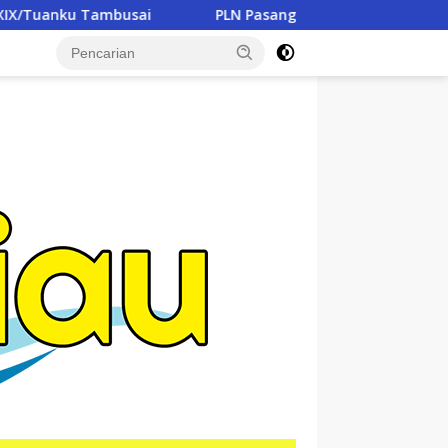
PLN Pasang Kembali KWh Meter Rumah Ketua RT di Dumai ya
tutup