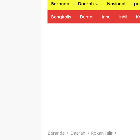
Beranda
Daerah
Nasional
pol
Bengkalis
Dumai
Inhu
Inhil
K
Beranda
Daerah
Rokan Hilir