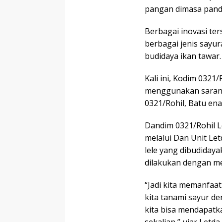
pangan dimasa pande
Berbagai inovasi t
berbagai jenis sayu
budidaya ikan tawar.
Kali ini, Kodim 032
menggunakan sarana
0321/Rohil, Batu ena
Dandim 0321/Rohil L
melalui Dan Unit Le
lele yang dibudidaya
dilakukan dengan 
“Jadi kita memanfaat
kita tanami sayur 
kita bisa mendapatk
sekalian,” ujar Letda