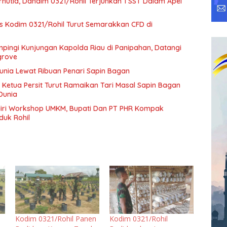
hutla, Dandim 0321/Rohil Terjunkan 1 SST Dalam Apel
rs Kodim 0321/Rohil Turut Semarakkan CFD di
pingi Kunjungan Kapolda Riau di Panipahan, Datangi
grove
Dunia Lewat Ribuan Penari Sapin Bagan
 Ketua Persit Turut Ramaikan Tari Masal Sapin Bagan
Dunia
diri Workshop UMKM, Bupati Dan PT PHR Kompak
duk Rohil
Kodim 0321/Rohil Panen
Kodim 0321/Rohil