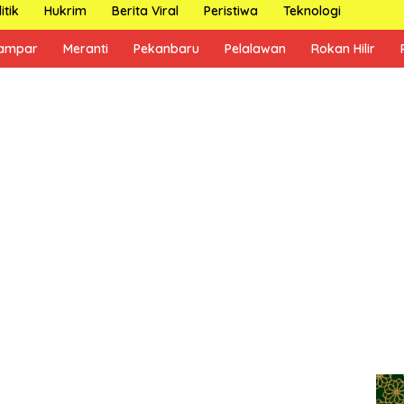
itik
Hukrim
Berita Viral
Peristiwa
Teknologi
ampar
Meranti
Pekanbaru
Pelalawan
Rokan Hilir