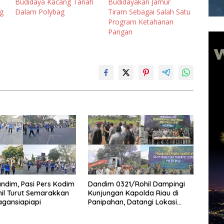
Budidaya Kacang Tanah
Budidayakan Jamur
g
Dalam Polybag
Tiram Sebagai Salah Satu
Program Ketahanan
Pangan
andim, Pasi Pers Kodim
Dandim 0321/Rohil Dampingi
il Turut Semarakkan
Kunjungan Kapolda Riau di
agansiapiapi
Panipahan, Datangi Lokasi
Perusakan Mangrove