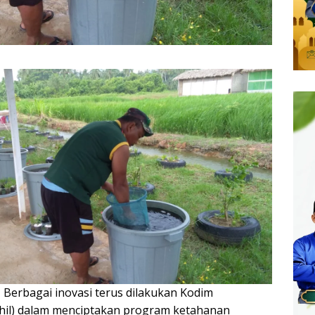
—
Berbagai inovasi terus dilakukan Kodim
ohil) dalam menciptakan program ketahanan