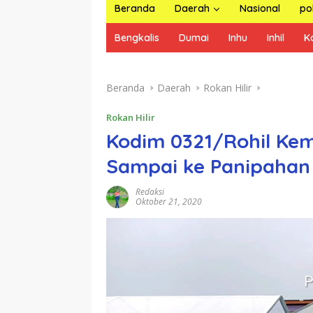
Beranda
Daerah
Nasional
pol
Bengkalis
Dumai
Inhu
Inhil
K
Beranda
Daerah
Rokan Hilir
Rokan Hilir
Kodim 0321/Rohil Ke
Sampai ke Panipahan
Redaksi
Oktober 21, 2020