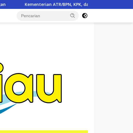
N, KPK, dan Pemda Jawa Barat Sepakati Kerja Sama dalam Upa
tutup