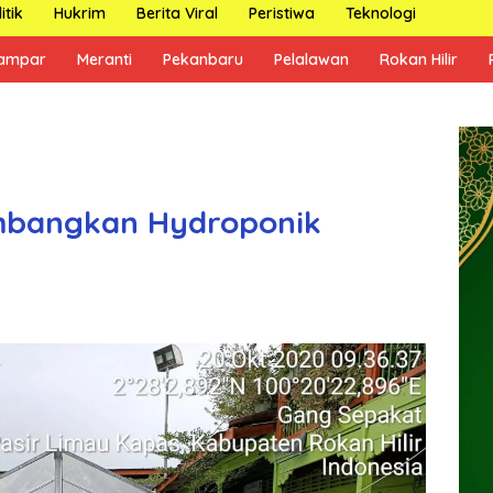
itik
Hukrim
Berita Viral
Peristiwa
Teknologi
ampar
Meranti
Pekanbaru
Pelalawan
Rokan Hilir
mbangkan Hydroponik