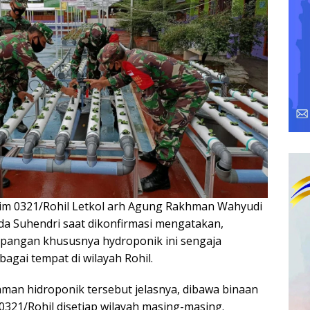
dim 0321/Rohil Letkol arh Agung Rakhman Wahyudi
tda Suhendri saat dikonfirmasi mengatakan,
pangan khususnya hydroponik ini sengaja
agai tempat di wilayah Rohil.
an hidroponik tersebut jelasnya, dibawa binaan
0321/Rohil disetiap wilayah masing-masing.