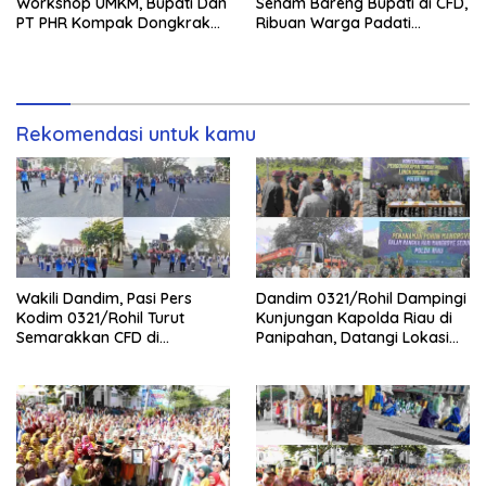
Workshop UMKM, Bupati Dan
Senam Bareng Bupati di CFD,
PT PHR Kompak Dongkrak
Ribuan Warga Padati
Kwalitas Produk Rohil
Lapangan Taman Budaya
Batu Enam
Rekomendasi untuk kamu
Wakili Dandim, Pasi Pers
Dandim 0321/Rohil Dampingi
Kodim 0321/Rohil Turut
Kunjungan Kapolda Riau di
Semarakkan CFD di
Panipahan, Datangi Lokasi
Bagansiapiapi
Perusakan Mangrove