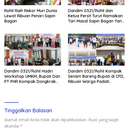
Rohil Raih Rekor Muri Dunia
Dandim 0321/Rohil dan
Lewat Ribuan Penari Sapin
Ketua Persit Turut Ramaikan
Bagan
Tari Masal Sapin Bagan Yang
Sapu Rekor Muri Dunia
Dandim 0321/Rohil Hadiri
Dandim 0321/Rohil Kompak
Workshop UMKM, Bupati Dan
Senam Bareng Bupati di CFD,
PT PHR Kompak Dongkrak
Ribuan Warga Padati
Kwalitas Produk Rohil
Lapangan Taman Budaya
Batu Enam
Tinggalkan Balasan
Alamat email Anda tidak akan dipublikasikan.
Ruas yang wajib
ditandai
*