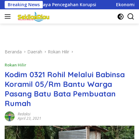
Langsung
gahan Korupsi
Breaking News
Ekonomi Riau Tumbuh Positif, Namun An
ke
konten
Beranda
Daerah
Rokan Hilir
Rokan Hilir
Kodim 0321 Rohil Melalui Babinsa
Koramil 05/Rm Bantu Warga
Pasang Batu Bata Pembuatan
Rumah
Redaksi
April 23, 2021