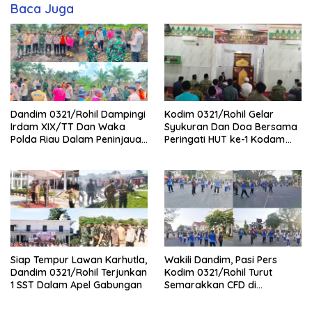
Baca Juga
Dandim 0321/Rohil Dampingi
Kodim 0321/Rohil Gelar
Irdam XIX/TT Dan Waka
Syukuran Dan Doa Bersama
Polda Riau Dalam Peninjauan
Peringati HUT ke-1 Kodam
Serta Pemadam Karhutla di
XIX/Tuanku Tambusai
Palika
Siap Tempur Lawan Karhutla,
Wakili Dandim, Pasi Pers
Dandim 0321/Rohil Terjunkan
Kodim 0321/Rohil Turut
1 SST Dalam Apel Gabungan
Semarakkan CFD di
Bagansiapiapi