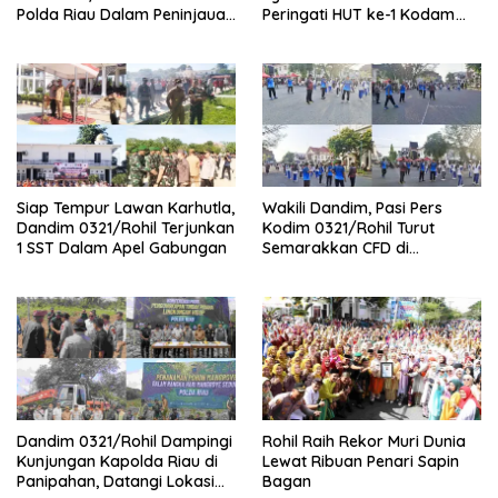
Polda Riau Dalam Peninjauan
Peringati HUT ke-1 Kodam
Serta Pemadam Karhutla di
XIX/Tuanku Tambusai
Palika
Siap Tempur Lawan Karhutla,
Wakili Dandim, Pasi Pers
Dandim 0321/Rohil Terjunkan
Kodim 0321/Rohil Turut
1 SST Dalam Apel Gabungan
Semarakkan CFD di
Bagansiapiapi
Dandim 0321/Rohil Dampingi
Rohil Raih Rekor Muri Dunia
Kunjungan Kapolda Riau di
Lewat Ribuan Penari Sapin
Panipahan, Datangi Lokasi
Bagan