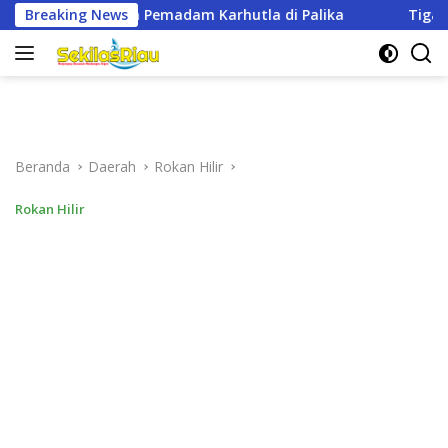
Langsung
rhutla di Palika
Breaking News
Tiga Perwakilan Citimall Dumai Dat
ke
konten
Beranda
Daerah
Rokan Hilir
Rokan Hilir