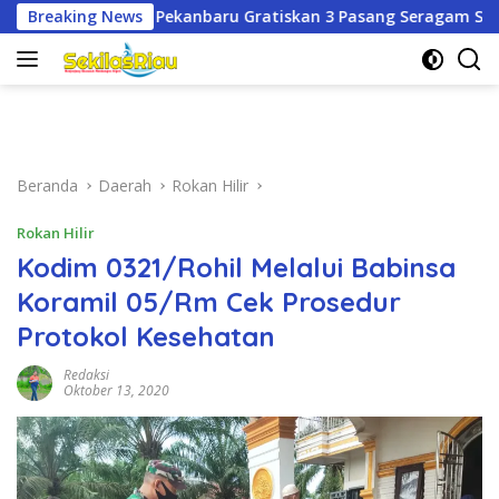
Langsung
aru Gratiskan 3 Pasang Seragam Sekolah untuk Murid Baru SD
Breaking News
ke
konten
Beranda
Daerah
Rokan Hilir
Rokan Hilir
Kodim 0321/Rohil Melalui Babinsa
Koramil 05/Rm Cek Prosedur
Protokol Kesehatan
Redaksi
Oktober 13, 2020