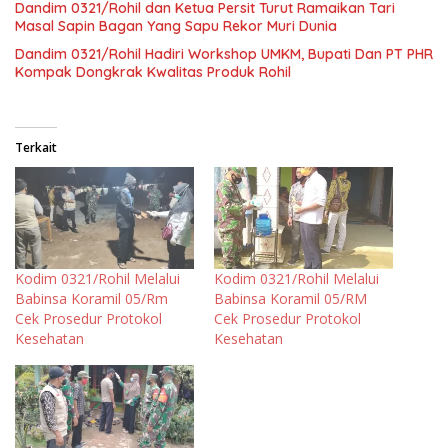
Dandim 0321/Rohil dan Ketua Persit Turut Ramaikan Tari
Masal Sapin Bagan Yang Sapu Rekor Muri Dunia
Dandim 0321/Rohil Hadiri Workshop UMKM, Bupati Dan PT PHR
Kompak Dongkrak Kwalitas Produk Rohil
Terkait
Kodim 0321/Rohil Melalui
Kodim 0321/Rohil Melalui
Babinsa Koramil 05/Rm
Babinsa Koramil 05/RM
Cek Prosedur Protokol
Cek Prosedur Protokol
Kesehatan
Kesehatan