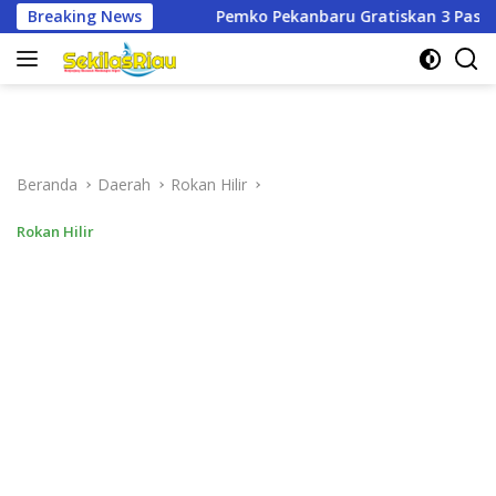
Langsung
emko Pekanbaru Gratiskan 3 Pasang Seragam Sekolah untuk Mu
Breaking News
ke
konten
Beranda
Daerah
Rokan Hilir
Rokan Hilir