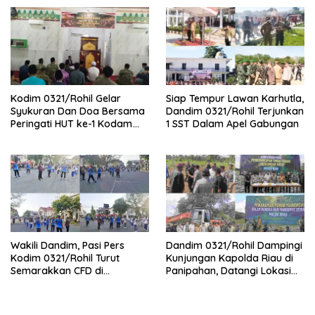
Sinergitas Dengan Pemda
Palika
Kodim 0321/Rohil Gelar
Siap Tempur Lawan Karhutla,
Syukuran Dan Doa Bersama
Dandim 0321/Rohil Terjunkan
Peringati HUT ke-1 Kodam
1 SST Dalam Apel Gabungan
XIX/Tuanku Tambusai
Wakili Dandim, Pasi Pers
Dandim 0321/Rohil Dampingi
Kodim 0321/Rohil Turut
Kunjungan Kapolda Riau di
Semarakkan CFD di
Panipahan, Datangi Lokasi
Bagansiapiapi
Perusakan Mangrove