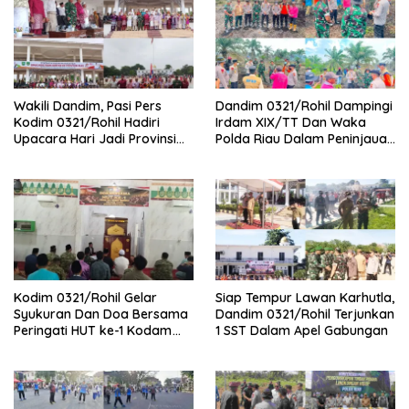
Wakili Dandim, Pasi Pers
Dandim 0321/Rohil Dampingi
Kodim 0321/Rohil Hadiri
Irdam XIX/TT Dan Waka
Upacara Hari Jadi Provinsi
Polda Riau Dalam Peninjauan
Riau ke-69, Perkuat
Serta Pemadam Karhutla di
Sinergitas Dengan Pemda
Palika
Kodim 0321/Rohil Gelar
Siap Tempur Lawan Karhutla,
Syukuran Dan Doa Bersama
Dandim 0321/Rohil Terjunkan
Peringati HUT ke-1 Kodam
1 SST Dalam Apel Gabungan
XIX/Tuanku Tambusai