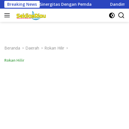
Langsung
engan Pemda
Breaking News
Dandim 0321/Rohil Dampingi Irdam XIX/TT 
ke
konten
Beranda
Daerah
Rokan Hilir
Rokan Hilir