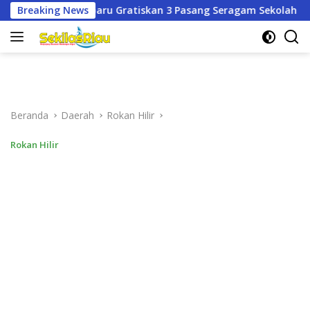
Langsung
kan 3 Pasang Seragam Sekolah untuk Murid Baru SD dan SMP Ne
Breaking News
ke
konten
Beranda
Daerah
Rokan Hilir
Rokan Hilir