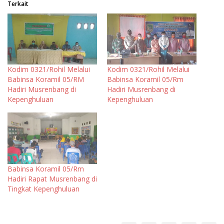
Terkait
Kodim 0321/Rohil Melalui
Kodim 0321/Rohil Melalui
Babinsa Koramil 05/RM
Babinsa Koramil 05/Rm
Hadiri Musrenbang di
Hadiri Musrenbang di
Kepenghuluan
Kepenghuluan
Babinsa Koramil 05/Rm
Hadiri Rapat Musrenbang di
Tingkat Kepenghuluan