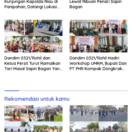
Kunjungan Kapolda Riau di
Lewat Ribuan Penari Sapin
Panipahan, Datangi Lokasi
Bagan
Perusakan Mangrove
Dandim 0321/Rohil dan
Dandim 0321/Rohil Hadiri
Ketua Persit Turut Ramaikan
Workshop UMKM, Bupati Dan
Tari Masal Sapin Bagan Yang
PT PHR Kompak Dongkrak
Sapu Rekor Muri Dunia
Kwalitas Produk Rohil
Rekomendasi untuk kamu