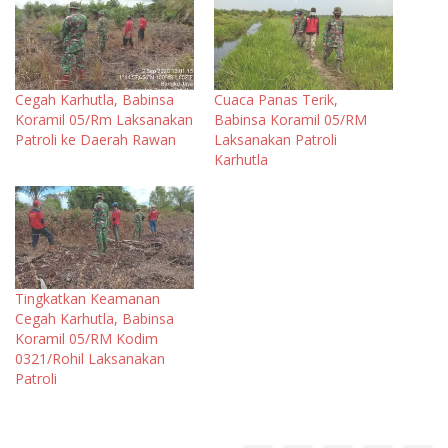
Cegah Karhutla, Babinsa
Cuaca Panas Terik,
Koramil 05/Rm Laksanakan
Babinsa Koramil 05/RM
Patroli ke Daerah Rawan
Laksanakan Patroli
Karhutla
Tingkatkan Keamanan
Cegah Karhutla, Babinsa
Koramil 05/RM Kodim
0321/Rohil Laksanakan
Patroli