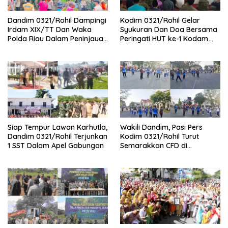
Dandim 0321/Rohil Dampingi
Kodim 0321/Rohil Gelar
Irdam XIX/TT Dan Waka
Syukuran Dan Doa Bersama
Polda Riau Dalam Peninjauan
Peringati HUT ke-1 Kodam
Serta Pemadam Karhutla di
XIX/Tuanku Tambusai
Palika
Siap Tempur Lawan Karhutla,
Wakili Dandim, Pasi Pers
Dandim 0321/Rohil Terjunkan
Kodim 0321/Rohil Turut
1 SST Dalam Apel Gabungan
Semarakkan CFD di
Bagansiapiapi