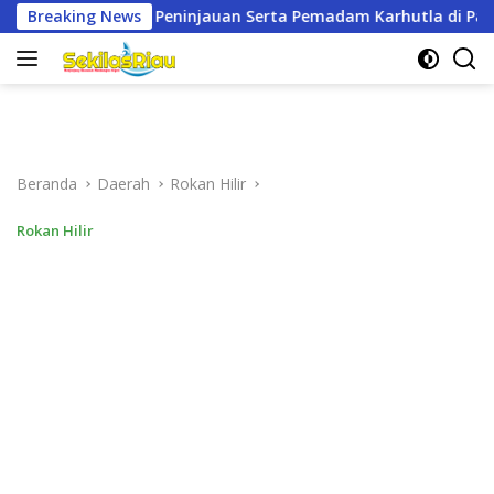
Langsung
Serta Pemadam Karhutla di Palika
Breaking News
Tiga Perwakilan Ci
ke
konten
Beranda
Daerah
Rokan Hilir
Rokan Hilir