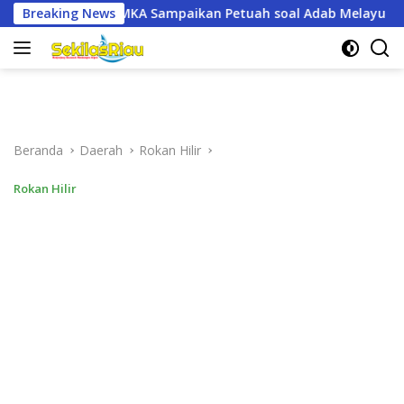
Langsung
paikan Petuah soal Adab Melayu
Breaking News
Demokrat Dumai Gelar 
ke
konten
Beranda
Daerah
Rokan Hilir
Rokan Hilir