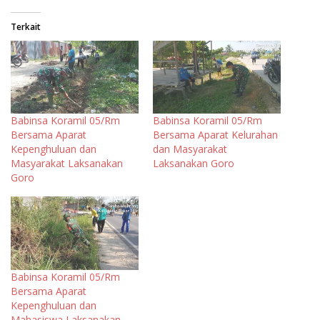
Terkait
Babinsa Koramil 05/Rm
Babinsa Koramil 05/Rm
Bersama Aparat
Bersama Aparat Kelurahan
Kepenghuluan dan
dan Masyarakat
Masyarakat Laksanakan
Laksanakan Goro
Goro
Babinsa Koramil 05/Rm
Bersama Aparat
Kepenghuluan dan
Mahasiswa Laksanakan