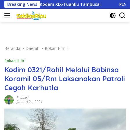
Langsung
 XIX/Tuanku Tambusai
Breaking News
PLN Pasang Kembali KWh Meter 
ke
konten
Beranda
Daerah
Rokan Hilir
Rokan Hilir
Kodim 0321/Rohil Melalui Babinsa
Koramil 05/Rm Laksanakan Patroli
Cegah Karhutla
Redaksi
Januari 21, 2021