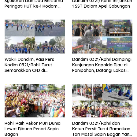
Syukuran Dan Doa Bersama
Dandim 0321/Rohil Terjunkan
Peringati HUT ke-1 Kodam
1 SST Dalam Apel Gabungan
XIX/Tuanku Tambusai
Wakili Dandim, Pasi Pers
Dandim 0321/Rohil Dampingi
Kodim 0321/Rohil Turut
Kunjungan Kapolda Riau di
Semarakkan CFD di
Panipahan, Datangi Lokasi
Bagansiapiapi
Perusakan Mangrove
Rohil Raih Rekor Muri Dunia
Dandim 0321/Rohil dan
Lewat Ribuan Penari Sapin
Ketua Persit Turut Ramaikan
Bagan
Tari Masal Sapin Bagan Yang