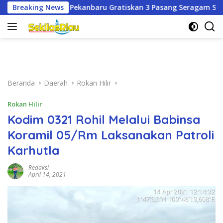
Langsung
u Gratiskan 3 Pasang Seragam Sekolah untuk Murid Baru SD d
Breaking News
ke
konten
Beranda
Daerah
Rokan Hilir
Rokan Hilir
Kodim 0321 Rohil Melalui Babinsa
Koramil 05/Rm Laksanakan Patroli
Karhutla
Redaksi
April 14, 2021