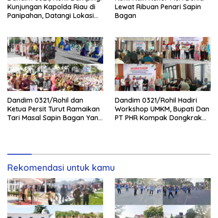
Kunjungan Kapolda Riau di
Lewat Ribuan Penari Sapin
Panipahan, Datangi Lokasi
Bagan
Perusakan Mangrove
Dandim 0321/Rohil dan
Dandim 0321/Rohil Hadiri
Ketua Persit Turut Ramaikan
Workshop UMKM, Bupati Dan
Tari Masal Sapin Bagan Yang
PT PHR Kompak Dongkrak
Sapu Rekor Muri Dunia
Kwalitas Produk Rohil
Rekomendasi untuk kamu